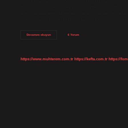
oluşturmaya başlarlar. 3,5 yaşına gelindiğinde kelime sayısı 
dil gelişimi nasıl olmalı? Kelime bilgisi 200’e ulaşır. Olum
bilgisinin hızla arttığı dönemdir. Çocuk üç ila dört kelimelik
dağarcığına sahip olur, bu üç yaşına kadar 1000 kelimeye kad
Dil
Devamını okuyun
6 Yorum
Gelişimi
Hangi
Yaşta
Başlar
https://www.muhterem.com.tr
https://kefta.com.tr
https://fom