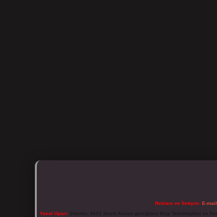
Reklam ve İletişim:
E-mai
Yasal Uyarı:
Sitemiz, 5651 Sayılı Kanun gereğince Bilgi Teknolojileri ve İl