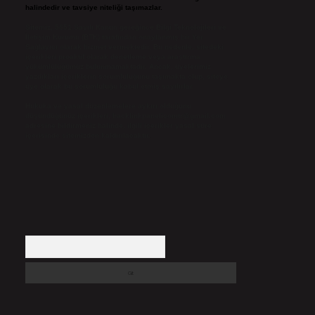
halindedir ve tavsiye niteliği taşımazlar.
Sitemiz, 5651 Sayılı Kanun gereğince Bilgi Teknolojileri ve
İletişim Kurumu (BTK) tarafından onaylanmış bir Yer
Sağlayıcı olarak hizmet vermektedir. Bu nedenle, sitedeki
içerikleri proaktif olarak denetleme veya araştırma
yükümlülüğümüz bulunmamaktadır. Ancak, üyelerimiz
yazdıkları içeriklerin sorumluluğunu taşımakta olup, siteye
üye olarak bu sorumluluğu kabul etmiş sayılırlar.
Hukuka ve yasal düzenlemelere aykırı olduğunu
düşündüğünüz içerikleri,
backlinkpanelicomtr@gmail.com
adresine bildirmeniz halinde, ilgili içerikler yasal süre
içerisinde sitemizden kaldırılacaktır.
Arama