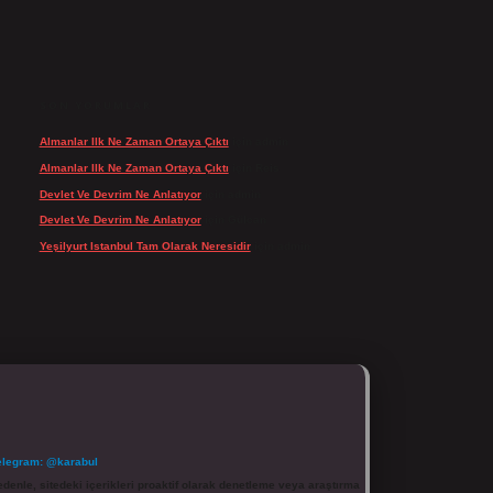
SON YORUMLAR
Almanlar Ilk Ne Zaman Ortaya Çıktı
için
admin
Almanlar Ilk Ne Zaman Ortaya Çıktı
için
Reis
Devlet Ve Devrim Ne Anlatıyor
için
admin
Devlet Ve Devrim Ne Anlatıyor
için
Gülcan
Yeşilyurt Istanbul Tam Olarak Neresidir
için
admin
elegram: @karabul
denle, sitedeki içerikleri proaktif olarak denetleme veya araştırma