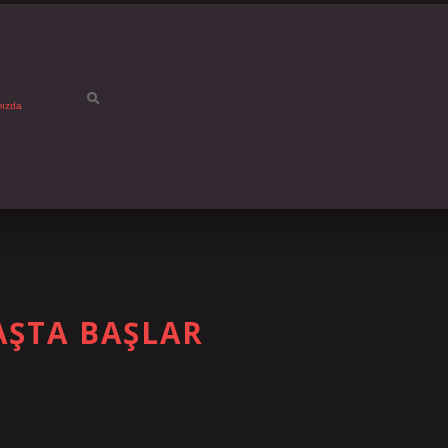
mızda
AŞTA BAŞLAR
u çocuk oldukça iyi konuşmaya başlar, her zaman doğru fiil
er ve “nerede”, “kim” ve olumsuz cümlelerle başlayan sorular