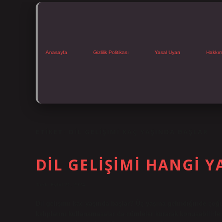
Anasayfa
Gizlilik Politikası
Yasal Uyarı
Hakkı
ETIKET:
DIL GELIŞIMI KAÇ YAŞINDA BAŞLAR
DIL GELIŞIMI HANGI Y
Tarih: Eylül 21, 2024
Dil gelişimi kaç yaşında başlar? Üç yaşına gelindiğinde çoğ
kalıplarını kullanamasalar da cümleler kurarak konuşabilirl