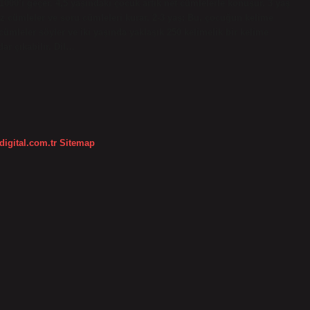
1000’i geçer. 4,5 yaşındaki çocuk artık net cümlelerle konuşur. 3 yaş
suz cümleler ve soru cümleleri kurar. 2-3 yaş: Bu, çocuğun kelime
 cümleler söyler ve iki yaşında yaklaşık 250 kelimelik bir kelime
ar çıkabilir. Dil…
digital.com.tr
Sitemap