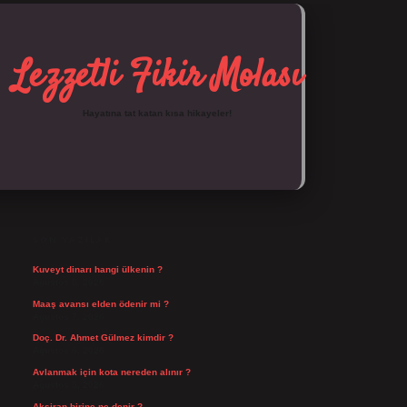
Lezzetli Fikir Molası
Hayatına tat katan kısa hikayeler!
SIDEBAR
https://tulipbett.net/
SON YAZILAR
Kuveyt dinarı hangi ülkenin ?
Ağustos 8, 2026
Maaş avansı elden ödenir mi ?
Ağustos 7, 2026
Doç. Dr. Ahmet Gülmez kimdir ?
Ağustos 6, 2026
Avlanmak için kota nereden alınır ?
Ağustos 5, 2026
Aksiran birine ne denir ?