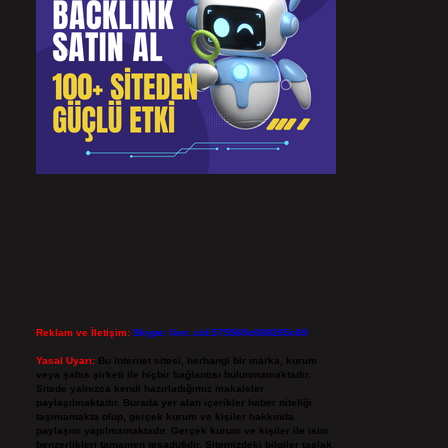
Reklam ve İletişim:
Skype: live:.cid.575569c608265c69
Yasal Uyarı:
Bu internet sitesi, herhangi bir marka, kurum
veya şahıs şirketi ile hiçbir bağlantısı bulunmamaktadır.
Sitede yalnızca kendi hazırladığımız makaleler
paylaşılmaktadır. Burada yer alan içerikler haber niteliği
taşımamakta olup, gerçek kurum ve kişiler hakkında
paylaşım yapılmamaktadır. Gerçek kurum ve kişiler ile isim
benzerlikleri tamamen tesadüfidir. Sitemizdeki bilgiler taslak