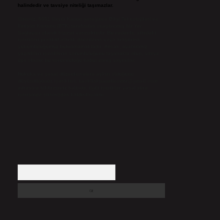
halindedir ve tavsiye niteliği taşımazlar.
Sitemiz, 5651 Sayılı Kanun gereğince Bilgi Teknolojileri ve
İletişim Kurumu (BTK) tarafından onaylanmış bir Yer
Sağlayıcı olarak hizmet vermektedir. Bu nedenle, sitedeki
içerikleri proaktif olarak denetleme veya araştırma
yükümlülüğümüz bulunmamaktadır. Ancak, üyelerimiz
yazdıkları içeriklerin sorumluluğunu taşımakta olup, siteye
üye olarak bu sorumluluğu kabul etmiş sayılırlar.
Hukuka ve yasal düzenlemelere aykırı olduğunu
düşündüğünüz içerikleri,
backlinkpanelicomtr@gmail.com
adresine bildirmeniz halinde, ilgili içerikler yasal süre
içerisinde sitemizden kaldırılacaktır.
Arama