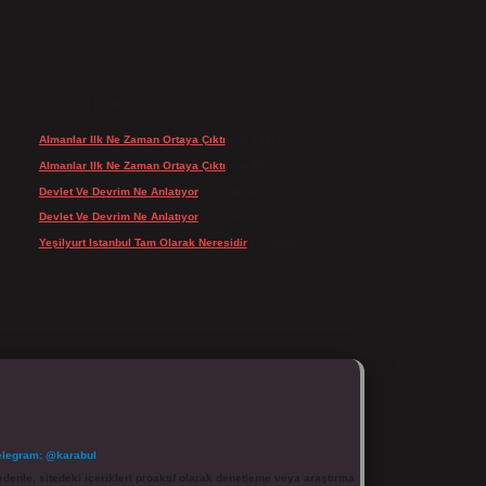
SON YORUMLAR
Almanlar Ilk Ne Zaman Ortaya Çıktı
için
admin
Almanlar Ilk Ne Zaman Ortaya Çıktı
için
Reis
Devlet Ve Devrim Ne Anlatıyor
için
admin
Devlet Ve Devrim Ne Anlatıyor
için
Gülcan
Yeşilyurt Istanbul Tam Olarak Neresidir
için
admin
elegram: @karabul
denle, sitedeki içerikleri proaktif olarak denetleme veya araştırma