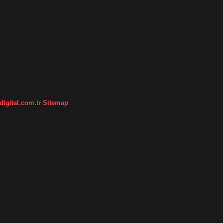
e kullanılır ve günlük hayatta da oldukça popülerdir. “To like
dir. Düşkün kime denir? Merhamet: Alevi inancının yaşam yasasıdır.
unu takip etmeyen, itirafını bozan veya ahdini bozan kişi yoksul ilan
digital.com.tr
Sitemap