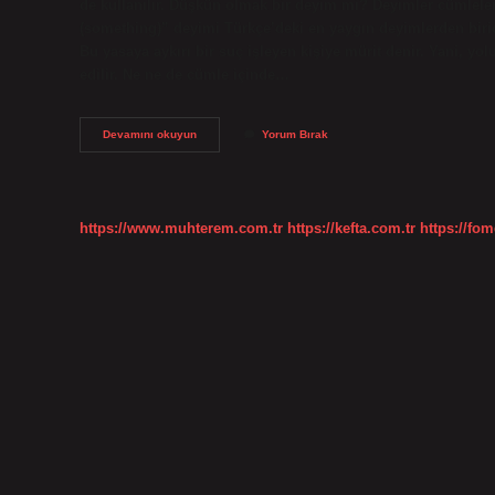
de kullanılır. Düşkün olmak bir deyim mi? Deyimler cümlelerd
(something)” deyimi Türkçe’deki en yaygın deyimlerden biri
Bu yasaya aykırı bir suç işleyen kişiye mürit denir. Yani, yol
edilir. Ne ne de cümle içinde…
Düşkün
Devamını okuyun
Yorum Bırak
Olmak
Cümlesi
Nedir
https://www.muhterem.com.tr
https://kefta.com.tr
https://fom