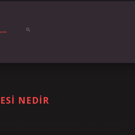
mızda
SI NEDIR
, bir şeye karşı aşırı bağlı, çok özverili, meraklı ve tutkulu olan
 Aynı zamanda, “fon” kelimesi maddi sıkıntılar içinde olan kişiler için