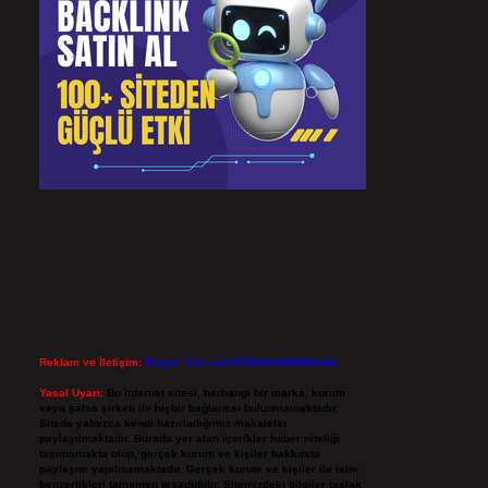
Reklam ve İletişim:
Skype: live:.cid.575569c608265c69
Yasal Uyarı:
Bu internet sitesi, herhangi bir marka, kurum
veya şahıs şirketi ile hiçbir bağlantısı bulunmamaktadır.
Sitede yalnızca kendi hazırladığımız makaleler
paylaşılmaktadır. Burada yer alan içerikler haber niteliği
taşımamakta olup, gerçek kurum ve kişiler hakkında
paylaşım yapılmamaktadır. Gerçek kurum ve kişiler ile isim
benzerlikleri tamamen tesadüfidir. Sitemizdeki bilgiler taslak