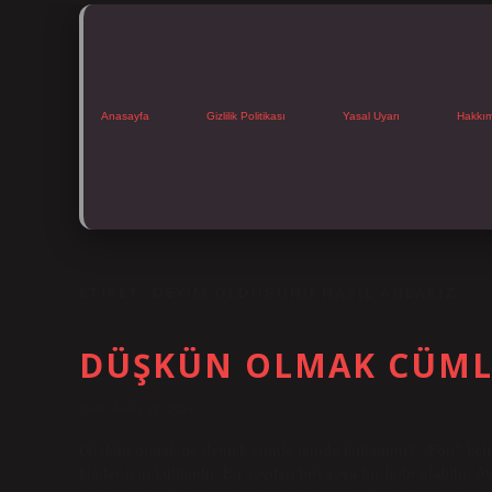
Anasayfa
Gizlilik Politikası
Yasal Uyarı
Hakkı
ETIKET:
DEYIM OLDUĞUNU NASIL ANLARIZ
DÜŞKÜN OLMAK CÜMLE
Tarih: Aralık 22, 2024
Düşkün olmak ne demek cümle içinde kullanımı? “Fon” kelimesi
kişiler için kullanılır. Bu sevilen biri veya bir hobi olabilir.