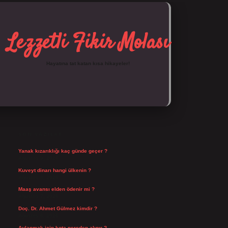
Lezzetli Fikir Molası
Hayatına tat katan kısa hikayeler!
SIDEBAR
https://tulipbett.net/
SON YAZILAR
Yanak kızarıklığı kaç günde geçer ?
Ağustos 9, 2026
Kuveyt dinarı hangi ülkenin ?
Ağustos 8, 2026
Maaş avansı elden ödenir mi ?
Ağustos 7, 2026
Doç. Dr. Ahmet Gülmez kimdir ?
Ağustos 6, 2026
Avlanmak için kota nereden alınır ?