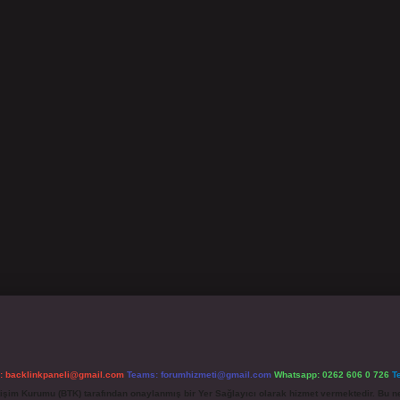
l:
backlinkpaneli@gmail.com
Teams:
forumhizmeti@gmail.com
Whatsapp: 0262 606 0 726
T
etişim Kurumu (BTK) tarafından onaylanmış bir Yer Sağlayıcı olarak hizmet vermektedir. Bu ne