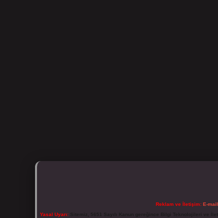
Reklam ve İletişim:
E-mai
Yasal Uyarı:
Sitemiz, 5651 Sayılı Kanun gereğince Bilgi Teknolojileri ve İl