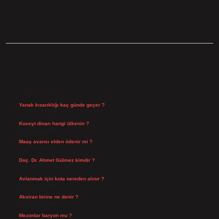
SIDEBAR
SON YAZILAR
Yanak kızarıklığı kaç günde geçer ?
Ağustos 9, 2026
Kuveyt dinarı hangi ülkenin ?
Ağustos 8, 2026
Maaş avansı elden ödenir mi ?
Ağustos 7, 2026
Doç. Dr. Ahmet Gülmez kimdir ?
Ağustos 6, 2026
Avlanmak için kota nereden alınır ?
Ağustos 5, 2026
Aksiran birine ne denir ?
Ağustos 3, 2026
Mezonlar baryon mu ?