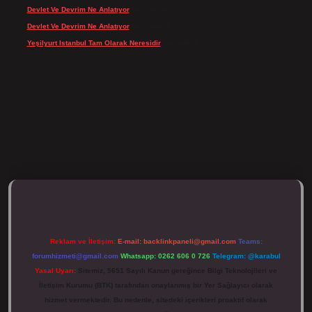
Devlet Ve Devrim Ne Anlatıyor
için
admin
Devlet Ve Devrim Ne Anlatıyor
için
Gülcan
Yeşilyurt Istanbul Tam Olarak Neresidir
için
admin
ulipbett.net/
Reklam ve İletişim:
E-mail:
backlinkpaneli@gmail.com
Teams:
forumhizmeti@gmail.com
Whatsapp: 0262 606 0 726
Telegram: @karabul
Yasal Uyarı:
Sitemiz, 5651 Sayılı Kanun gereğince Bilgi Teknolojileri ve
İletişim Kurumu (BTK) tarafından onaylanmış bir Yer Sağlayıcı olarak
hizmet vermektedir. Bu nedenle, sitedeki içerikleri proaktif olarak