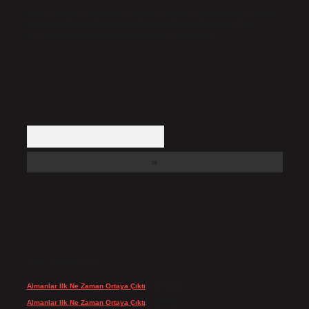
Hukuka ve yasal düzenlemelere aykırı olduğunu düşündüğünüz içerikleri,
backlinkpanelicomtr@gmail.com
adresine bildirmeniz halinde, ilgili
içerikler yasal süre içerisinde sitemizden kaldırılacaktır.
Arama
SON YORUMLAR
Almanlar Ilk Ne Zaman Ortaya Çıktı
için
admin
Almanlar Ilk Ne Zaman Ortaya Çıktı
için
Reis