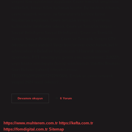
vergisi tüm işyerlerine uygulanır. Çevre temizlik vergisinin
mükellefi, binayı fiilen kullanan kişidir. Bu tarihten itibaren,
çevre temizlik vergisi, su faturalarıyla birlikte konut
binalarına uygulanır. Çevre temizlik vergisi, işyerlerini
kullananlar tarafından ödenir. Çevre ve Temizlik Vergisi –
Şavşat Belediyesi Şavşat Belediyesi › Çevre ve Temizlik
Vergisi Şavşat Belediyesi › Çevre ve Temizlik Vergisi ÇTV
ödemesi nasıl yapılır? Vergi borçlarınızı www.konak.bel.tr
adresindeki e-Belediye bağlantısını tıklayarak internet
üzerinden, PTT aracılığıyla (posta çeki numaramız: 218227)
veya banka aracılığıyla (hesap numaramız: Vakıflar Bankası
Gazi Bulvarı Şubesi) ödeyebilirsiniz. ,
TR330001500158007292290568). Emlak ve çevre temizlik
vergisi 2024 nasıl ödenir?…
Çtv
Devamını okuyun
6 Yorum
Nasıl
Tahsil
Edilir
https://www.muhterem.com.tr
https://kefta.com.tr
https://fomdigital.com.tr
Sitemap