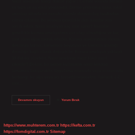
Nasır ameliyatı hangi doktor yapar? Cerrahi yöntem bilinen
en hızlı ve en etkili yöntemdir. Derine yerleşmiş nasır, lokal
anestezi altında bir cerrahi işlemle dermatolog tarafından
ciltten çıkarılır. Bu yöntem genellikle ileri nasırlar için
tercih edilir. Nasır ameliyatı kaç saat sürer? Hastalar
genellikle kornea ameliyatının zor olup olmadığını ve kaç
saat süreceğini merak ederler. Kornea ameliyatının süresi,
doktorun hızına, korneanın boyutuna ve köklerin ulaştığı
derinliğe bağlı olarak değişebilir. Kornea ameliyatı yaklaşık
30 dakika sürebilir. Nasır ameliyatı nasır kökü nasıl
çıkarılır? Doktor, bir neşter kullanarak nasır kökünü
tamamen kazıyacaktır. Uygulama sırasında veya sonrasında
herhangi bir ağrı veya acı hissedilmeyecektir. Yaklaşık 1-2
saat…
Nasır
Devamını okuyun
Yorum Bırak
Ameliyatını
Hangi
Doktor
Yapıyor
https://www.muhterem.com.tr
https://kefta.com.tr
https://fomdigital.com.tr
Sitemap