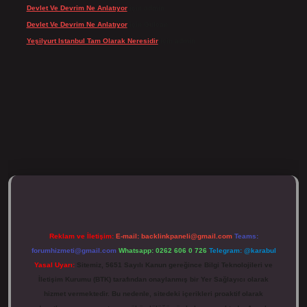
Devlet Ve Devrim Ne Anlatıyor
için
admin
Devlet Ve Devrim Ne Anlatıyor
için
Gülcan
Yeşilyurt Istanbul Tam Olarak Neresidir
için
admin
tulipbett.net/
Reklam ve İletişim:
E-mail:
backlinkpaneli@gmail.com
Teams:
forumhizmeti@gmail.com
Whatsapp: 0262 606 0 726
Telegram: @karabul
Yasal Uyarı:
Sitemiz, 5651 Sayılı Kanun gereğince Bilgi Teknolojileri ve
İletişim Kurumu (BTK) tarafından onaylanmış bir Yer Sağlayıcı olarak
hizmet vermektedir. Bu nedenle, sitedeki içerikleri proaktif olarak