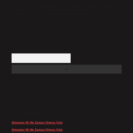
Hukuka ve yasal düzenlemelere aykırı olduğunu düşündüğünüz içerikleri,
backlinkpanelicomtr@gmail.com
adresine bildirmeniz halinde, ilgili
içerikler yasal süre içerisinde sitemizden kaldırılacaktır.
Arama
SON YORUMLAR
Almanlar Ilk Ne Zaman Ortaya Çıktı
için
admin
Almanlar Ilk Ne Zaman Ortaya Çıktı
için
Reis