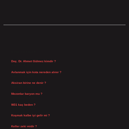
SIDEBAR
SON YAZILAR
Doç. Dr. Ahmet Gülmez kimdir ?
Ağustos 6, 2026
Avlanmak için kota nereden alınır ?
Ağustos 5, 2026
Aksiran birine ne denir ?
Ağustos 3, 2026
Mezonlar baryon mu ?
Temmuz 29, 2026
W31 kaç beden ?
Temmuz 29, 2026
Koşmak kalbe iyi gelir mi ?
Temmuz 27, 2026
Keller zeki midir ?