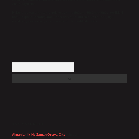
etmiş sayılırlar.
Hukuka ve yasal düzenlemelere aykırı olduğunu düşündüğünüz içerikleri,
backlinkpanelicomtr@gmail.com
adresine bildirmeniz halinde, ilgili
içerikler yasal süre içerisinde sitemizden kaldırılacaktır.
Arama
SON YORUMLAR
Almanlar Ilk Ne Zaman Ortaya Çıktı
için
admin