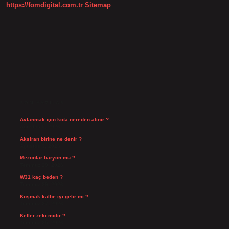
https://fomdigital.com.tr
Sitemap
SIDEBAR
SON YAZILAR
Avlanmak için kota nereden alınır ?
Ağustos 5, 2026
Aksiran birine ne denir ?
Ağustos 3, 2026
Mezonlar baryon mu ?
Temmuz 29, 2026
W31 kaç beden ?
Temmuz 29, 2026
Koşmak kalbe iyi gelir mi ?
Temmuz 27, 2026
Keller zeki midir ?
Temmuz 25, 2026