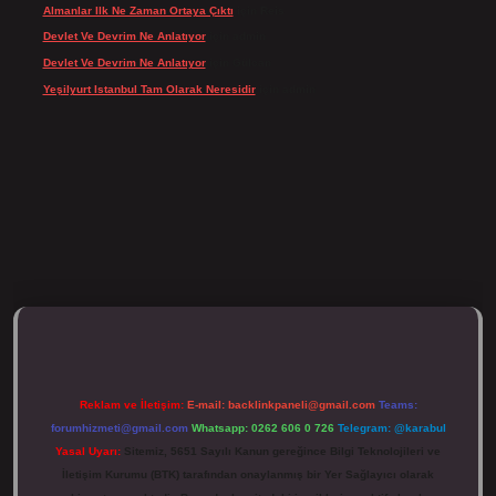
Almanlar Ilk Ne Zaman Ortaya Çıktı
için
Reis
Devlet Ve Devrim Ne Anlatıyor
için
admin
Devlet Ve Devrim Ne Anlatıyor
için
Gülcan
Yeşilyurt Istanbul Tam Olarak Neresidir
için
admin
ulipbett.net/
Reklam ve İletişim:
E-mail:
backlinkpaneli@gmail.com
Teams:
forumhizmeti@gmail.com
Whatsapp: 0262 606 0 726
Telegram: @karabul
Yasal Uyarı:
Sitemiz, 5651 Sayılı Kanun gereğince Bilgi Teknolojileri ve
İletişim Kurumu (BTK) tarafından onaylanmış bir Yer Sağlayıcı olarak