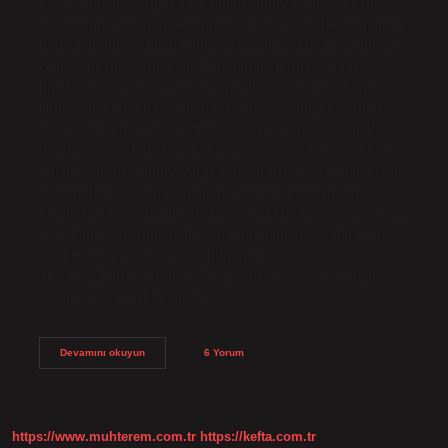
Çevre temizlik vergisi nasıl tahsil edilir? Çevre temizlik
vergisi tüm işyerlerine uygulanır. Çevre temizlik vergisinin
mükellefi, binayı fiilen kullanan kişidir. Bu tarihten itibaren,
çevre temizlik vergisi, su faturalarıyla birlikte konut
binalarına uygulanır. Çevre temizlik vergisi, işyerlerini
kullananlar tarafından ödenir. Çevre ve Temizlik Vergisi –
Şavşat Belediyesi Şavşat Belediyesi › Çevre ve Temizlik
Vergisi Şavşat Belediyesi › Çevre ve Temizlik Vergisi ÇTV
ödemesi nasıl yapılır? Vergi borçlarınızı www.konak.bel.tr
adresindeki e-Belediye bağlantısını tıklayarak internet
üzerinden, PTT aracılığıyla (posta çeki numaramız: 218227)
veya banka aracılığıyla (hesap numaramız: Vakıflar Bankası
Gazi Bulvarı Şubesi) ödeyebilirsiniz. ,
TR330001500158007292290568). Emlak ve çevre temizlik
vergisi 2024 nasıl ödenir?…
Çtv
Devamını okuyun
6 Yorum
Nasıl
Tahsil
Edilir
https://www.muhterem.com.tr
https://kefta.com.tr