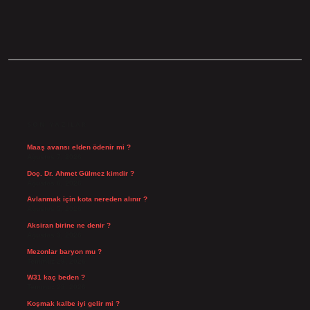
SIDEBAR
SON YAZILAR
Maaş avansı elden ödenir mi ?
Ağustos 7, 2026
Doç. Dr. Ahmet Gülmez kimdir ?
Ağustos 6, 2026
Avlanmak için kota nereden alınır ?
Ağustos 5, 2026
Aksiran birine ne denir ?
Ağustos 3, 2026
Mezonlar baryon mu ?
Temmuz 29, 2026
W31 kaç beden ?
Temmuz 29, 2026
Koşmak kalbe iyi gelir mi ?