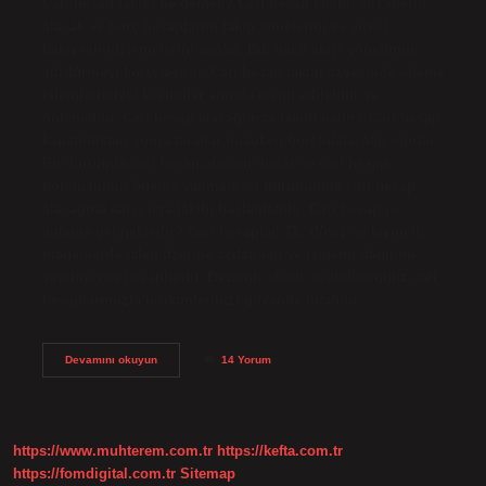
Cari hesap takibi ne demek? Cari hesap takibi, şirketlerin
alacak ve borç hesaplarını takip etmelerini ve şirket
bakiyesini izlemelerini sağlar. Bu, nakit akışı yönetimini
sürdürmeyi kolaylaştırır. Cari hesap takibi sayesinde ödeme
işlemlerindeki kesintiler anında tespit edilebilir ve
önlenebilir. Cari hesap alacağı icra takibi nedir? Cari hesap
kapatıldıktan sonra taraflar hukuken borçlu/alacaklı olurlar.
Bu durumda cari hesap alacağı doğar ve cari hesap
borçlusunun ödeme yapmaması durumunda cari hesap
alacağına karşı icra takibi başlatılabilir. Cari hesap ne
anlama gelmektedir? Cari hesaplar, TL, döviz ve kıymetli
madenlerde talep üzerine açılabilen ve temettü dağıtımı
yapılmayan hesaplardır. Devamlı olarak açabileceğiniz cari
hesaplarımızla birikimlerinizi güvende tutabilir,…
Cari
Devamını okuyun
14 Yorum
Hesap
Ve
Finans
Takibi
Nedir
https://www.muhterem.com.tr
https://kefta.com.tr
https://fomdigital.com.tr
Sitemap