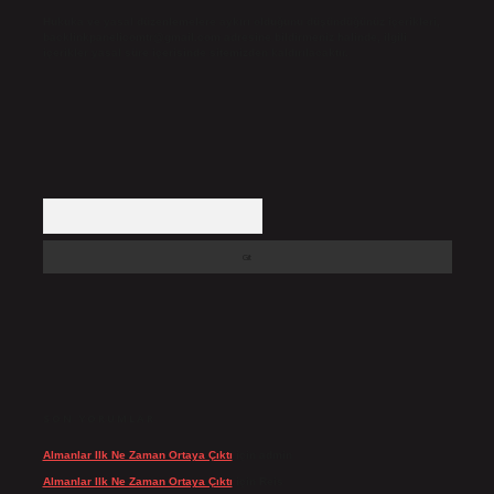
Hukuka ve yasal düzenlemelere aykırı olduğunu düşündüğünüz içerikleri,
backlinkpanelicomtr@gmail.com
adresine bildirmeniz halinde, ilgili
içerikler yasal süre içerisinde sitemizden kaldırılacaktır.
Arama
SON YORUMLAR
Almanlar Ilk Ne Zaman Ortaya Çıktı
için
admin
Almanlar Ilk Ne Zaman Ortaya Çıktı
için
Reis