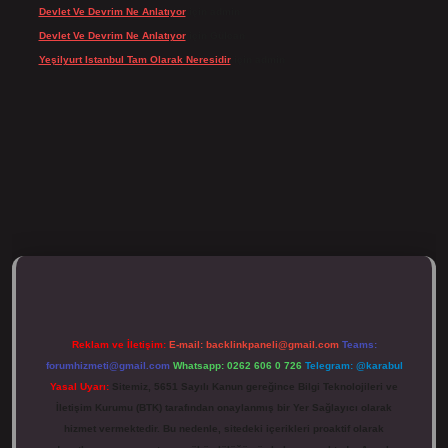
Devlet Ve Devrim Ne Anlatıyor
için
admin
Devlet Ve Devrim Ne Anlatıyor
için
Gülcan
Yeşilyurt Istanbul Tam Olarak Neresidir
için
admin
ulipbett.net/
Reklam ve İletişim:
E-mail:
backlinkpaneli@gmail.com
Teams:
forumhizmeti@gmail.com
Whatsapp: 0262 606 0 726
Telegram: @karabul
Yasal Uyarı:
Sitemiz, 5651 Sayılı Kanun gereğince Bilgi Teknolojileri ve
İletişim Kurumu (BTK) tarafından onaylanmış bir Yer Sağlayıcı olarak
hizmet vermektedir. Bu nedenle, sitedeki içerikleri proaktif olarak