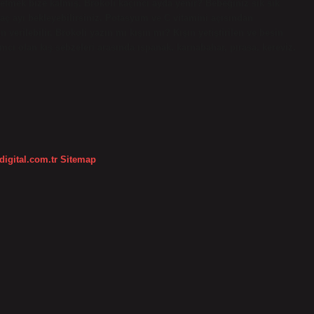
etmek bize kalmış. Brokoli kaçıncı ayda yenir? Bebeğiniz sık sık
ç ayı bekleyebilirsiniz. Potasyum ve C vitamini açısından
en verilebilir. Brokoli yazın mı kışın mı? Kışın yetiştirilen ve besin
mcı olan kış sebzeleri arasında ıspanak, karnabahar, pırasa, kereviz,
digital.com.tr
Sitemap