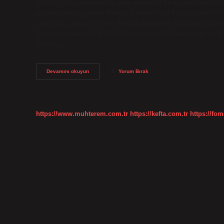
alabilir. Onu mevsiminde, yani sonbahar ve kış aylarında tük
gaz sorunu yaşıyorsa, brokoliyi yemek için önümüzdeki birka
zengindir, ayrıca lif içerir. Brokoli bebeklere 6 aylıktan itibar
değerleri nedeniyle bağışıklık sistemini güçlendirmeye yardı
brokoli,…
Brokoli
Devamını okuyun
Yorum Bırak
Hangi
Ayda
Tüketilmeli
https://www.muhterem.com.tr
https://kefta.com.tr
https://fom