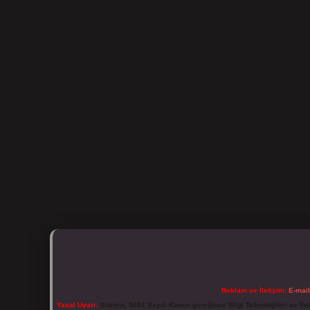
Reklam ve İletişim:
E-mai
Yasal Uyarı:
Sitemiz, 5651 Sayılı Kanun gereğince Bilgi Teknolojileri ve İl