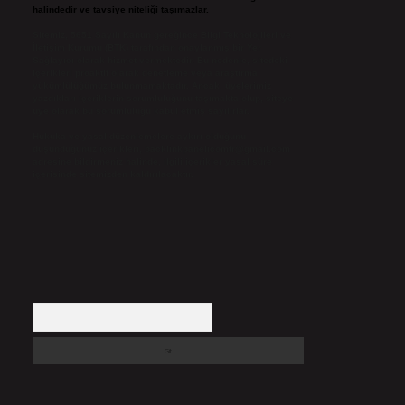
halindedir ve tavsiye niteliği taşımazlar.
Sitemiz, 5651 Sayılı Kanun gereğince Bilgi Teknolojileri ve
İletişim Kurumu (BTK) tarafından onaylanmış bir Yer
Sağlayıcı olarak hizmet vermektedir. Bu nedenle, sitedeki
içerikleri proaktif olarak denetleme veya araştırma
yükümlülüğümüz bulunmamaktadır. Ancak, üyelerimiz
yazdıkları içeriklerin sorumluluğunu taşımakta olup, siteye
üye olarak bu sorumluluğu kabul etmiş sayılırlar.
Hukuka ve yasal düzenlemelere aykırı olduğunu
düşündüğünüz içerikleri,
backlinkpanelicomtr@gmail.com
adresine bildirmeniz halinde, ilgili içerikler yasal süre
içerisinde sitemizden kaldırılacaktır.
Arama