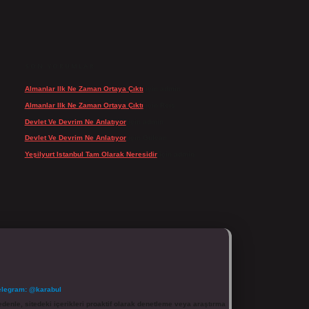
SON YORUMLAR
Almanlar Ilk Ne Zaman Ortaya Çıktı
için
admin
Almanlar Ilk Ne Zaman Ortaya Çıktı
için
Reis
Devlet Ve Devrim Ne Anlatıyor
için
admin
Devlet Ve Devrim Ne Anlatıyor
için
Gülcan
Yeşilyurt Istanbul Tam Olarak Neresidir
için
admin
elegram: @karabul
denle, sitedeki içerikleri proaktif olarak denetleme veya araştırma