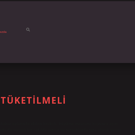
mızda
 TÜKETILMELI
onbahar aylarında ekilen brokoli, büyüme mevsimi boyunca aşırı
a da verimli bir şekilde yetişir ve tezgahlarda taze olarak yerini