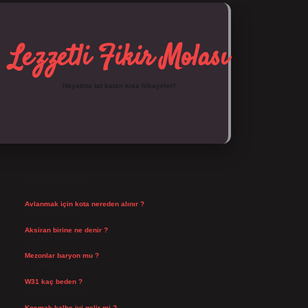
Lezzetli Fikir Molası
Hayatına tat katan kısa hikayeler!
SIDEBAR
https://tulipbett.net/
SON YAZILAR
Avlanmak için kota nereden alınır ?
Ağustos 5, 2026
Aksiran birine ne denir ?
Ağustos 3, 2026
Mezonlar baryon mu ?
Temmuz 29, 2026
W31 kaç beden ?
Temmuz 29, 2026
Koşmak kalbe iyi gelir mi ?