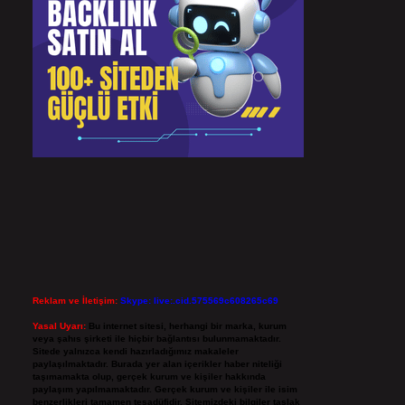
Reklam ve İletişim:
Skype: live:.cid.575569c608265c69
Yasal Uyarı:
Bu internet sitesi, herhangi bir marka, kurum
veya şahıs şirketi ile hiçbir bağlantısı bulunmamaktadır.
Sitede yalnızca kendi hazırladığımız makaleler
paylaşılmaktadır. Burada yer alan içerikler haber niteliği
taşımamakta olup, gerçek kurum ve kişiler hakkında
paylaşım yapılmamaktadır. Gerçek kurum ve kişiler ile isim
benzerlikleri tamamen tesadüfidir. Sitemizdeki bilgiler taslak