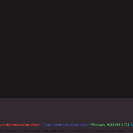
l:
backlinkpaneli@gmail.com
Teams:
forumhizmeti@gmail.com
Whatsapp: 0262 606 0 726
T
etişim Kurumu (BTK) tarafından onaylanmış bir Yer Sağlayıcı olarak hizmet vermektedir. Bu ne