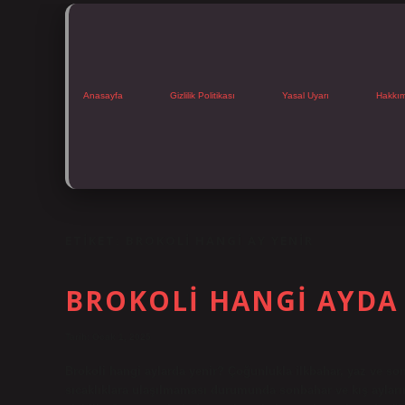
Anasayfa
Gizlilik Politikası
Yasal Uyarı
Hakkı
ETIKET:
BROKOLI HANGI AY YENIR
BROKOLI HANGI AYDA
Tarih: Ocak 1, 2025
Brokoli hangi aylarda yenir? Çoğunlukla ilkbahar, yaz ve s
sıcaklıklara ulaşılmaması durumunda sonbahar ve kış aylarınd