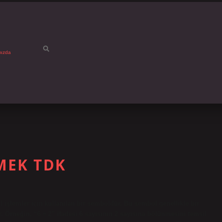
mızda
MEK TDK
l işlemler için kullanılan bir semboldür. Bu sembol genellikle bir
r. Örneğin, “6 ÷ 2” ifadesi 6 sayısının 2 sayısına bölünmesini temsil