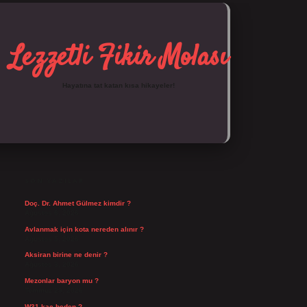
Lezzetli Fikir Molası
Hayatına tat katan kısa hikayeler!
SIDEBAR
https://tulipbett.net/
SON YAZILAR
Doç. Dr. Ahmet Gülmez kimdir ?
Ağustos 6, 2026
Avlanmak için kota nereden alınır ?
Ağustos 5, 2026
Aksiran birine ne denir ?
Ağustos 3, 2026
Mezonlar baryon mu ?
Temmuz 29, 2026
W31 kaç beden ?