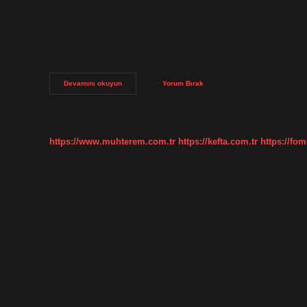
eder. Matematikte bölme işareti yerine ne yazılır? İki Nokt
sözlüğünde “bir örnek verilen veya açıklama yapılan cümleni
matematikte ise “bölme işaretinin adı” anlamında bir anlam t
arasındaki sağ bölme (b / a olarak gösterilir) y ∗ a = b…
Bölme
Devamını okuyun
Yorum Bırak
Işareti
Ne
Demek
Tdk
https://www.muhterem.com.tr
https://kefta.com.tr
https://fom