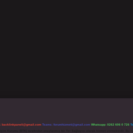
l:
backlinkpaneli@gmail.com
Teams:
forumhizmeti@gmail.com
Whatsapp: 0262 606 0 726
T
etişim Kurumu (BTK) tarafından onaylanmış bir Yer Sağlayıcı olarak hizmet vermektedir. Bu ne