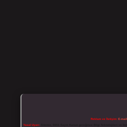
Reklam ve İletişim:
E-mai
Yasal Uyarı:
Sitemiz, 5651 Sayılı Kanun gereğince Bilgi Teknolojileri ve İl