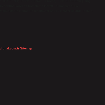
anın TDK Sözlüğündeki Anlamı: İki nokta, Türk Dil Kurumu (TDK)
n sonuna konulan noktalama işareti” olarak yer alırken,
aşımaktadır. Bölmenin kısaltması nedir? Benzer şekilde, b ile a
digital.com.tr
Sitemap