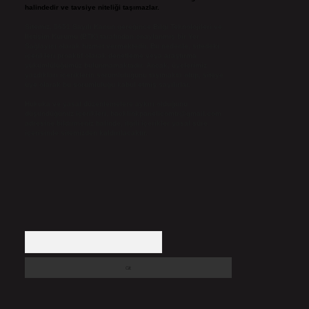
halindedir ve tavsiye niteliği taşımazlar.
Sitemiz, 5651 Sayılı Kanun gereğince Bilgi Teknolojileri ve
İletişim Kurumu (BTK) tarafından onaylanmış bir Yer
Sağlayıcı olarak hizmet vermektedir. Bu nedenle, sitedeki
içerikleri proaktif olarak denetleme veya araştırma
yükümlülüğümüz bulunmamaktadır. Ancak, üyelerimiz
yazdıkları içeriklerin sorumluluğunu taşımakta olup, siteye
üye olarak bu sorumluluğu kabul etmiş sayılırlar.
Hukuka ve yasal düzenlemelere aykırı olduğunu
düşündüğünüz içerikleri,
backlinkpanelicomtr@gmail.com
adresine bildirmeniz halinde, ilgili içerikler yasal süre
içerisinde sitemizden kaldırılacaktır.
Arama