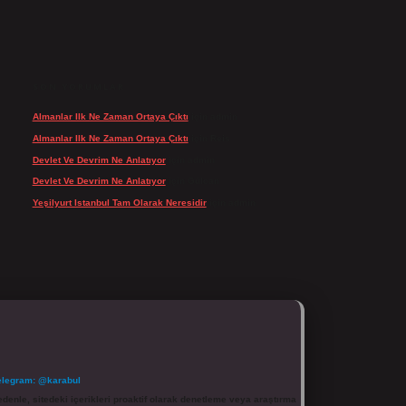
SON YORUMLAR
Almanlar Ilk Ne Zaman Ortaya Çıktı
için
admin
Almanlar Ilk Ne Zaman Ortaya Çıktı
için
Reis
Devlet Ve Devrim Ne Anlatıyor
için
admin
Devlet Ve Devrim Ne Anlatıyor
için
Gülcan
Yeşilyurt Istanbul Tam Olarak Neresidir
için
admin
elegram: @karabul
denle, sitedeki içerikleri proaktif olarak denetleme veya araştırma