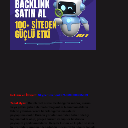
Reklam ve İletişim:
Skype: live:.cid.575569c608265c69
Yasal Uyarı:
Bu internet sitesi, herhangi bir marka, kurum
veya şahıs şirketi ile hiçbir bağlantısı bulunmamaktadır.
Sitede yalnızca kendi hazırladığımız makaleler
paylaşılmaktadır. Burada yer alan içerikler haber niteliği
taşımamakta olup, gerçek kurum ve kişiler hakkında
paylaşım yapılmamaktadır. Gerçek kurum ve kişiler ile isim
benzerlikleri tamamen tesadüfidir. Sitemizdeki bilgiler taslak