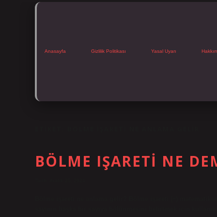
Anasayfa
Gizlilik Politikası
Yasal Uyarı
Hakkı
ETIKET:
BÖLME IŞARETI NE ANLAMA GELIR
BÖLME IŞARETI NE DE
Tarih: Aralık 25, 2024
Bölme işareti ne anlama gelir? Bölme işareti (÷) matematikse
sayının başka bir sayıya bölünmesini belirtmek için kullanılı