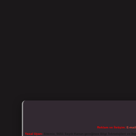
Reklam ve İletişim:
E-mai
Yasal Uyarı:
Sitemiz, 5651 Sayılı Kanun gereğince Bilgi Teknolojileri ve İl