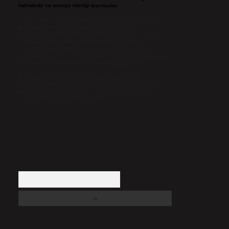
halindedir ve tavsiye niteliği taşımazlar.
Sitemiz, 5651 Sayılı Kanun gereğince Bilgi Teknolojileri ve
İletişim Kurumu (BTK) tarafından onaylanmış bir Yer
Sağlayıcı olarak hizmet vermektedir. Bu nedenle, sitedeki
içerikleri proaktif olarak denetleme veya araştırma
yükümlülüğümüz bulunmamaktadır. Ancak, üyelerimiz
yazdıkları içeriklerin sorumluluğunu taşımakta olup, siteye
üye olarak bu sorumluluğu kabul etmiş sayılırlar.
Hukuka ve yasal düzenlemelere aykırı olduğunu
düşündüğünüz içerikleri,
backlinkpanelicomtr@gmail.com
adresine bildirmeniz halinde, ilgili içerikler yasal süre
içerisinde sitemizden kaldırılacaktır.
Arama