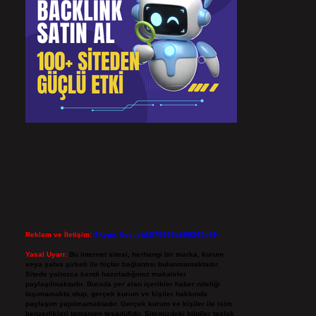
Reklam ve İletişim:
Skype: live:.cid.575569c608265c69
Yasal Uyarı:
Bu internet sitesi, herhangi bir marka, kurum
veya şahıs şirketi ile hiçbir bağlantısı bulunmamaktadır.
Sitede yalnızca kendi hazırladığımız makaleler
paylaşılmaktadır. Burada yer alan içerikler haber niteliği
taşımamakta olup, gerçek kurum ve kişiler hakkında
paylaşım yapılmamaktadır. Gerçek kurum ve kişiler ile isim
benzerlikleri tamamen tesadüfidir. Sitemizdeki bilgiler taslak