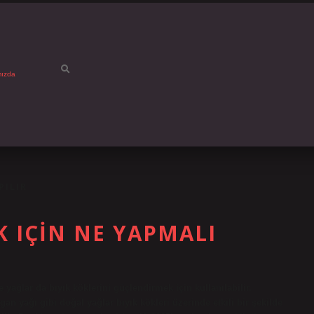
mızda
PILIR
K IÇIN NE YAPMALI
ve yağlar da bıyık köklerini güçlendirmek için kullanılabilir.
gan yağı gibi doğal yağlar bıyık kökleri üzerinde etkili bir şekilde