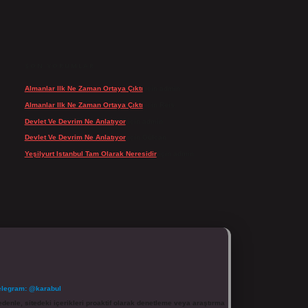
SON YORUMLAR
Almanlar Ilk Ne Zaman Ortaya Çıktı
için
admin
Almanlar Ilk Ne Zaman Ortaya Çıktı
için
Reis
Devlet Ve Devrim Ne Anlatıyor
için
admin
Devlet Ve Devrim Ne Anlatıyor
için
Gülcan
Yeşilyurt Istanbul Tam Olarak Neresidir
için
admin
elegram: @karabul
denle, sitedeki içerikleri proaktif olarak denetleme veya araştırma