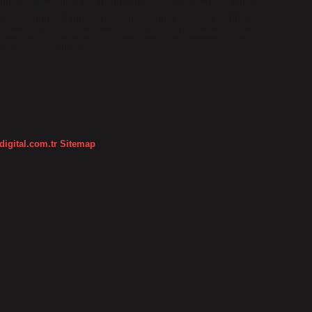
lir. Bıyıkları almak gürleştirir mi? 2005’te tekrarlanan klinik
rasında bilimsel bir bağlantı olmadığını gösterdi. Kesilen saç/sakal
 nasıl uzar? Sakal ve bıyığınızın daha hızlı uzamasını nasıl
ri içeren dengeli bir…
digital.com.tr
Sitemap