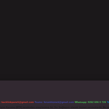
l:
backlinkpaneli@gmail.com
Teams:
forumhizmeti@gmail.com
Whatsapp: 0262 606 0 726
T
etişim Kurumu (BTK) tarafından onaylanmış bir Yer Sağlayıcı olarak hizmet vermektedir. Bu ne