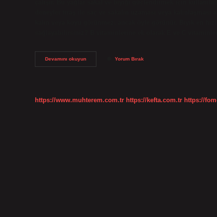
çalışır. Bu yağlar sakal ve bıyığı güçlendirmek için kullanılabi
deneyler tıraş ile saç ve sakalın uzaması veya kalınlaşması a
kalın veya koyu görünmez; ancak öyle görünür. Bıyık en hızlı
sağlayabilirsiniz? B vitaminlerine ek olarak E ve C vitaminle
Bıyık
Devamını okuyun
Yorum Bırak
Kalınlaştırmak
Için
Ne
Yapmalı
https://www.muhterem.com.tr
https://kefta.com.tr
https://fom