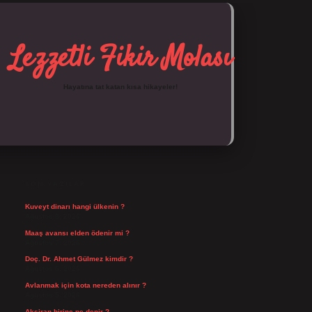
Lezzetli Fikir Molası
Hayatına tat katan kısa hikayeler!
SIDEBAR
https://tulipbett.net/
SON YAZILAR
Kuveyt dinarı hangi ülkenin ?
Ağustos 8, 2026
Maaş avansı elden ödenir mi ?
Ağustos 7, 2026
Doç. Dr. Ahmet Gülmez kimdir ?
Ağustos 6, 2026
Avlanmak için kota nereden alınır ?
Ağustos 5, 2026
Aksiran birine ne denir ?