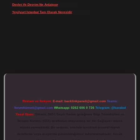
Devlet Ve Devrim Ne Anlatıyor
için
Gülcan
Yeşilyurt Istanbul Tam Olarak Neresidir
için
admin
ulipbett.net/
Reklam ve İletişim:
E-mail:
backlinkpaneli@gmail.com
Teams:
forumhizmeti@gmail.com
Whatsapp: 0262 606 0 726
Telegram: @karabul
Yasal Uyarı:
Sitemiz, 5651 Sayılı Kanun gereğince Bilgi Teknolojileri ve
İletişim Kurumu (BTK) tarafından onaylanmış bir Yer Sağlayıcı olarak
hizmet vermektedir. Bu nedenle, sitedeki içerikleri proaktif olarak
denetleme veya araştırma yükümlülüğümüz bulunmamaktadır. Ancak,