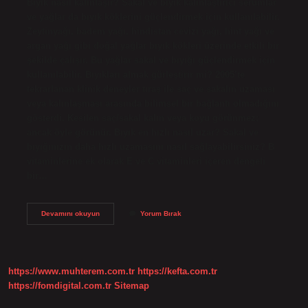
Bıyık nasıl kalınlaşır? Sakal ve bıyık kalınlaştırıcı serumlar
ve yağlar da bıyık köklerini güçlendirmek için kullanılabilir.
Zeytinyağı, badem yağı, hindistan cevizi yağı, hint yağı ve
argan yağı gibi doğal yağlar bıyık kökleri üzerinde etkili bir
şekilde çalışır. Bu yağlar sakal ve bıyığı güçlendirmek için
kullanılabilir. Bıyıkları almak gürleştirir mi? 2005’te
tekrarlanan klinik deneyler tıraş ile saç ve sakalın uzaması
veya kalınlaşması arasında bilimsel bir bağlantı olmadığını
gösterdi. Kesilen saç/sakal kalın veya koyu görünmez;
ancak öyle görünür. Bıyık en hızlı nasıl uzar? Sakal ve
bıyığınızın daha hızlı uzamasını nasıl sağlayabilirsiniz? B
vitaminlerine ek olarak E ve C vitaminleri içeren dengeli
bir…
Bıyık
Devamını okuyun
Yorum Bırak
Kalınlaştırmak
Için
Ne
Yapmalı
https://www.muhterem.com.tr
https://kefta.com.tr
https://fomdigital.com.tr
Sitemap