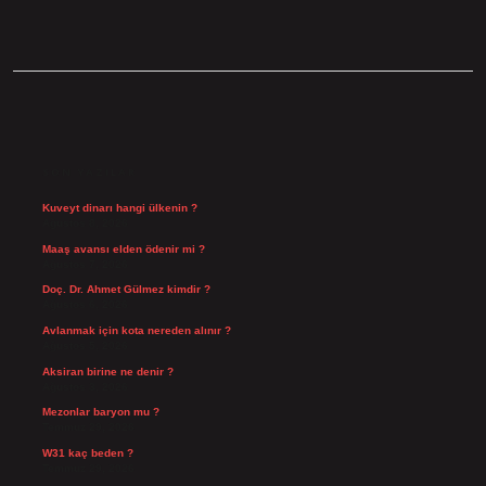
SIDEBAR
SON YAZILAR
Kuveyt dinarı hangi ülkenin ?
Ağustos 8, 2026
Maaş avansı elden ödenir mi ?
Ağustos 7, 2026
Doç. Dr. Ahmet Gülmez kimdir ?
Ağustos 6, 2026
Avlanmak için kota nereden alınır ?
Ağustos 5, 2026
Aksiran birine ne denir ?
Ağustos 3, 2026
Mezonlar baryon mu ?
Temmuz 29, 2026
W31 kaç beden ?
Temmuz 29, 2026