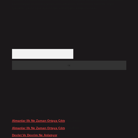
backlinkpanelicomtr@gmail.com
adresine bildirmeniz halinde, ilgili
içerikler yasal süre içerisinde sitemizden kaldırılacaktır.
Arama
SON YORUMLAR
Almanlar Ilk Ne Zaman Ortaya Çıktı
için
admin
Almanlar Ilk Ne Zaman Ortaya Çıktı
için
Reis
Devlet Ve Devrim Ne Anlatıyor
için
admin