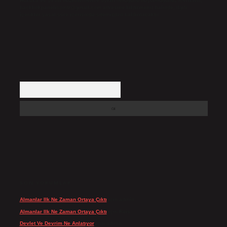
Hukuka ve yasal düzenlemelere aykırı olduğunu düşündüğünüz içerikleri,
backlinkpanelicomtr@gmail.com
adresine bildirmeniz halinde, ilgili
içerikler yasal süre içerisinde sitemizden kaldırılacaktır.
Arama
SON YORUMLAR
Almanlar Ilk Ne Zaman Ortaya Çıktı
için
admin
Almanlar Ilk Ne Zaman Ortaya Çıktı
için
Reis
Devlet Ve Devrim Ne Anlatıyor
için
admin