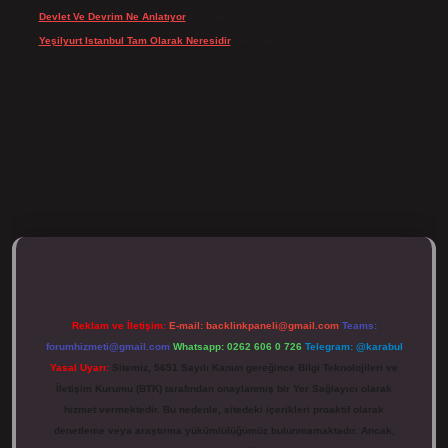
Devlet Ve Devrim Ne Anlatıyor
için
Gülcan
Yeşilyurt Istanbul Tam Olarak Neresidir
için
admin
https://tulipbett.net/
Reklam ve İletişim:
E-mail:
backlinkpaneli@gmail.com
Teams:
forumhizmeti@gmail.com
Whatsapp: 0262 606 0 726
Telegram: @karabul
Yasal Uyarı:
Sitemiz, 5651 Sayılı Kanun gereğince Bilgi Teknolojileri ve
İletişim Kurumu (BTK) tarafından onaylanmış bir Yer Sağlayıcı olarak
hizmet vermektedir. Bu nedenle, sitedeki içerikleri proaktif olarak
denetleme veya araştırma yükümlülüğümüz bulunmamaktadır. Ancak,