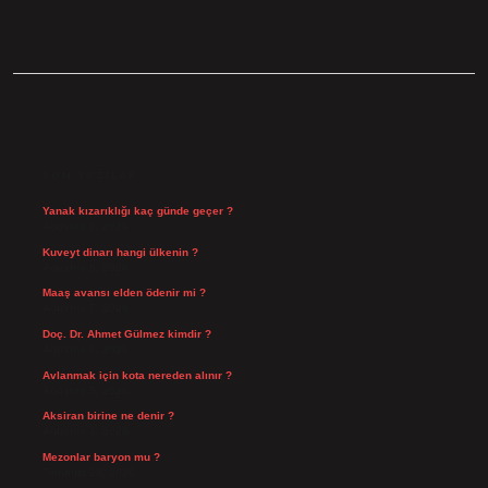
SIDEBAR
SON YAZILAR
Yanak kızarıklığı kaç günde geçer ?
Ağustos 9, 2026
Kuveyt dinarı hangi ülkenin ?
Ağustos 8, 2026
Maaş avansı elden ödenir mi ?
Ağustos 7, 2026
Doç. Dr. Ahmet Gülmez kimdir ?
Ağustos 6, 2026
Avlanmak için kota nereden alınır ?
Ağustos 5, 2026
Aksiran birine ne denir ?
Ağustos 3, 2026
Mezonlar baryon mu ?
Temmuz 29, 2026