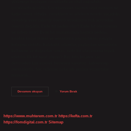
yürümeye başlayan çocuklarda ve okul çağındaki
çocuklarda görülür. Çocuğunuzun saçının veya evinizin ne
kadar temiz olduğu, çocukların ve ailelerin nerede yaşadığı,
oynadığı veya çalıştığı önemli olmaksızın risk açısından
önemli değildir. Evde bit neden olur? Evde bit oluşumuna
ne sebep olur? Evde bit oluşumunun başlıca nedeni,
kişiden kişiye temas ve nesnelerin paylaşılması yoluyla
bulaşma riskidir. Kalabalık ortamlar, paylaşılan nesnelerin
kullanımı ve doğrudan temas, evde bit oluşumunu teşvik
edebilir. İlk bit nasıl oluşur? Baş biti; İnsanın saç
derisinden kan emerek beslenen kanatsız, kahverengi
parazitlerdir. Saç tellerine sirke adı verilen yumurtalar
bırakarak…
Bit
Devamını okuyun
Yorum Bırak
Kimde
Çıkar
https://www.muhterem.com.tr
https://kefta.com.tr
https://fomdigital.com.tr
Sitemap