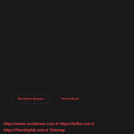
Zeytinyağlı biber dolmasının içine ne konur? Fıstık, kuş
üzümü, tarçın, kuru nane, karabiber, toz şeker ve tuzu
ekleyin. Karıştırın ve ocaktan alın. Son olarak ince kıyılmış
maydanoz ve taze naneyi ekleyin ve iyice karıştırın. Diğer
yandan biberlerin kapaklarını açın ve iyice yıkayın.
Zeytinyağlı dolmanın malzemeleri nelerdir? Asma yaprağı,
pirinç, soğan, salça, domates, zeytinyağı, maydanoz, nane,
karabiber, limon, kırmızı biber, yenibahar, tuz. Zeytinyağlı
biber dolmasına ne kadar pirinç konur? 1,5 su bardağı
pirinç 1 tatlı kaşığı karabiber 1 tatlı kaşığı pul biber Biber
dolması malzemeleri nelerdir? Basit biber dolması tarifinin
malzemeleri: 200 gram kıyma, 1 adet soğan (küçük), 1/2 su
bardağı…
Zeytinyağlı
Devamını okuyun
Yorum Bırak
Biber
Dolması
Malzemeleri
Nelerdir
https://www.muhterem.com.tr
https://kefta.com.tr
https://fomdigital.com.tr
Sitemap