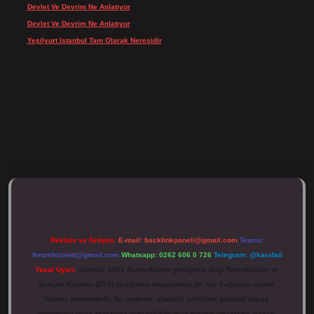
Devlet Ve Devrim Ne Anlatıyor
için
admin
Devlet Ve Devrim Ne Anlatıyor
için
Gülcan
Yeşilyurt Istanbul Tam Olarak Neresidir
için
admin
ulipbett.net/
Reklam ve İletişim:
E-mail:
backlinkpaneli@gmail.com
Teams:
forumhizmeti@gmail.com
Whatsapp: 0262 606 0 726
Telegram: @karabul
Yasal Uyarı:
Sitemiz, 5651 Sayılı Kanun gereğince Bilgi Teknolojileri ve
İletişim Kurumu (BTK) tarafından onaylanmış bir Yer Sağlayıcı olarak
hizmet vermektedir. Bu nedenle, sitedeki içerikleri proaktif olarak
denetleme veya araştırma yükümlülüğümüz bulunmamaktadır. Ancak,