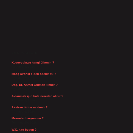
SIDEBAR
SON YAZILAR
Kuveyt dinarı hangi ülkenin ?
Ağustos 8, 2026
Maaş avansı elden ödenir mi ?
Ağustos 7, 2026
Doç. Dr. Ahmet Gülmez kimdir ?
Ağustos 6, 2026
Avlanmak için kota nereden alınır ?
Ağustos 5, 2026
Aksiran birine ne denir ?
Ağustos 3, 2026
Mezonlar baryon mu ?
Temmuz 29, 2026
W31 kaç beden ?