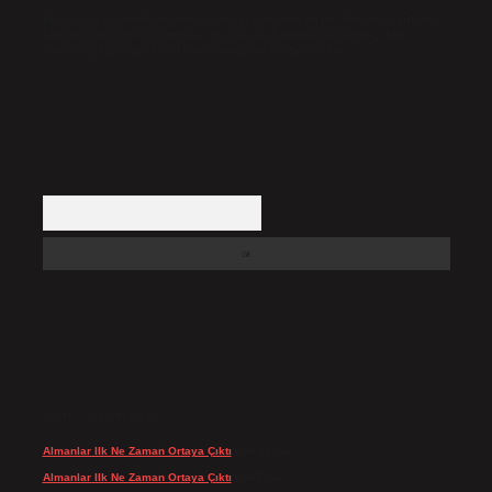
Hukuka ve yasal düzenlemelere aykırı olduğunu düşündüğünüz içerikleri,
backlinkpanelicomtr@gmail.com
adresine bildirmeniz halinde, ilgili
içerikler yasal süre içerisinde sitemizden kaldırılacaktır.
Arama
SON YORUMLAR
Almanlar Ilk Ne Zaman Ortaya Çıktı
için
admin
Almanlar Ilk Ne Zaman Ortaya Çıktı
için
Reis