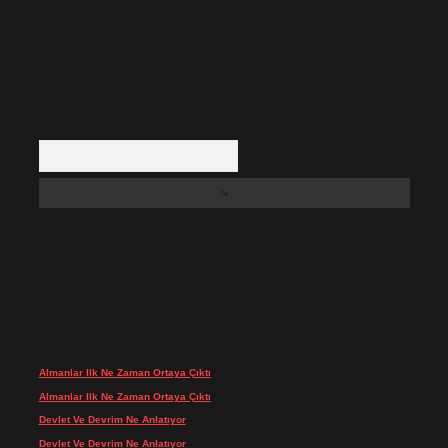
içerikler yasal süre içerisinde sitemizden kaldırılacaktır.
Arama
SON YORUMLAR
Almanlar Ilk Ne Zaman Ortaya Çıktı
için
admin
Almanlar Ilk Ne Zaman Ortaya Çıktı
için
Reis
Devlet Ve Devrim Ne Anlatıyor
için
admin
Devlet Ve Devrim Ne Anlatıyor
için
Gülcan