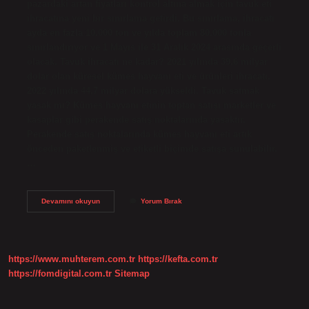
pazardaki artan fiyatları kontrol altına almak için tavuk eti
ihracatına yeni bir sınırlama getirdi. Bu sınırlama, ihracatı
ayda en fazla 10.000 ton ve yılda toplam 80.000 tonla
sınırlandırıyor ve 1 Mayıs ile 31 Aralık 2024 arasında geçerli
olacak. Tavuk ihracatı ne kadar? 2021 yılında 39,6 milyar
dolar olan küresel kümes hayvanı eti ve ürünleri ihracatı,
2022 yılında 44,7 milyar dolara yükseldi. Tavuk satmak
yasak mı? Kümes hayvanı etinin toptan satışı marketler ve
kasaplar gibi perakende satış noktalarında yasaktır.
Perakende satış noktalarında kümes hayvanı eti artık
önceden paketlenmiş ve etiketli biçimde satışa sunulabilir.
…
Tavuk
Devamını okuyun
Yorum Bırak
Ihracatı
Yasak
Mı
https://www.muhterem.com.tr
https://kefta.com.tr
https://fomdigital.com.tr
Sitemap