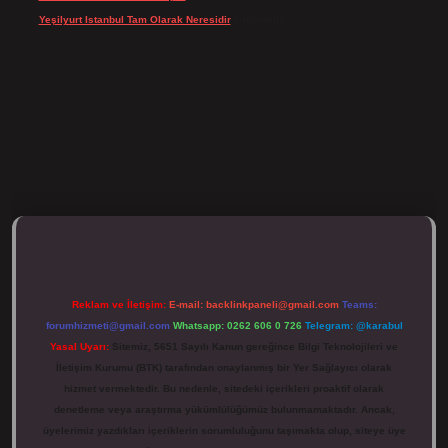
Yeşilyurt Istanbul Tam Olarak Neresidir
için
admin
tulipbett.net/
Reklam ve İletişim:
E-mail:
backlinkpaneli@gmail.com
Teams:
forumhizmeti@gmail.com
Whatsapp: 0262 606 0 726
Telegram: @karabul
Yasal Uyarı:
Sitemiz, 5651 Sayılı Kanun gereğince Bilgi Teknolojileri ve
İletişim Kurumu (BTK) tarafından onaylanmış bir Yer Sağlayıcı olarak
hizmet vermektedir. Bu nedenle, sitedeki içerikleri proaktif olarak
denetleme veya araştırma yükümlülüğümüz bulunmamaktadır. Ancak,
üyelerimiz yazdıkları içeriklerin sorumluluğunu taşımakta olup, siteye üye