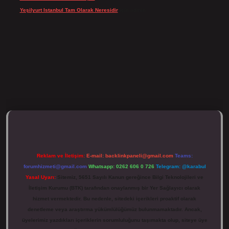
Yeşilyurt Istanbul Tam Olarak Neresidir
için
admin
ulipbett.net/
Reklam ve İletişim:
E-mail:
backlinkpaneli@gmail.com
Teams:
forumhizmeti@gmail.com
Whatsapp: 0262 606 0 726
Telegram: @karabul
Yasal Uyarı:
Sitemiz, 5651 Sayılı Kanun gereğince Bilgi Teknolojileri ve
İletişim Kurumu (BTK) tarafından onaylanmış bir Yer Sağlayıcı olarak
hizmet vermektedir. Bu nedenle, sitedeki içerikleri proaktif olarak
denetleme veya araştırma yükümlülüğümüz bulunmamaktadır. Ancak,
üyelerimiz yazdıkları içeriklerin sorumluluğunu taşımakta olup, siteye üye