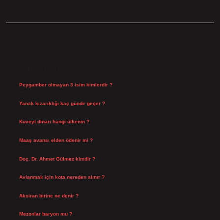
SIDEBAR
SON YAZILAR
Peygamber olmayan 3 isim kimlerdir ?
Ağustos 10, 2026
Yanak kızarıklığı kaç günde geçer ?
Ağustos 9, 2026
Kuveyt dinarı hangi ülkenin ?
Ağustos 8, 2026
Maaş avansı elden ödenir mi ?
Ağustos 7, 2026
Doç. Dr. Ahmet Gülmez kimdir ?
Ağustos 6, 2026
Avlanmak için kota nereden alınır ?
Ağustos 5, 2026
Aksiran birine ne denir ?
Ağustos 3, 2026
Mezonlar baryon mu ?