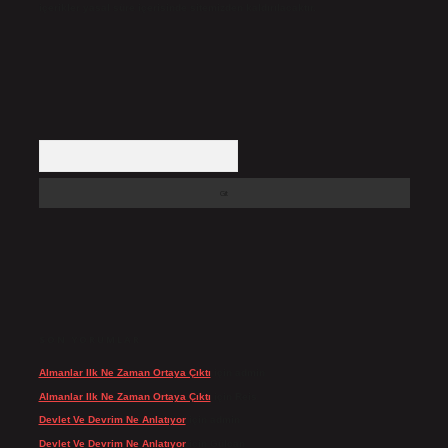
içerikler yasal süre içerisinde sitemizden kaldırılacaktır.
Arama
SON YORUMLAR
Almanlar Ilk Ne Zaman Ortaya Çıktı
için
admin
Almanlar Ilk Ne Zaman Ortaya Çıktı
için
Reis
Devlet Ve Devrim Ne Anlatıyor
için
admin
Devlet Ve Devrim Ne Anlatıyor
için
Gülcan