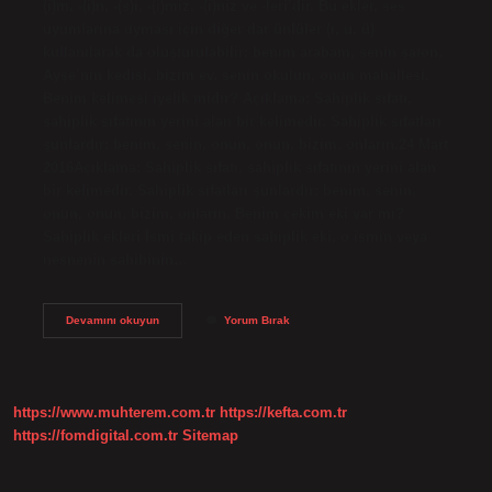
(i)m, -(i)n, -(s)i, -(i)miz, -(i)niz ve -leri’dir. Bu ekler, ses
uyumlarına uyması için diğer dar ünlüler (ı, u, ü)
kullanılarak da oluşturulabilir: benim arabam, senin şaton,
Ayşe’nin kedisi, bizim ev, senin okulun, onun mahallesi.
Benim kelimesi iyelik midir? Açıklama: Sahiplik sıfatı,
sahiplik sıfatının yerini alan bir kelimedir. Sahiplik sıfatları
şunlardır: benim, senin, onun, onun, bizim, onların.24 Mart
2016Açıklama: Sahiplik sıfatı, sahiplik sıfatının yerini alan
bir kelimedir. Sahiplik sıfatları şunlardır: benim, senin,
onun, onun, bizim, onların. Benim çekim eki var mı?
Sahiplik ekleri İsmi takip eden sahiplik eki, o ismin veya
nesnenin sahibinin…
Benim
Devamını okuyun
Yorum Bırak
Hangi
Eki
Almıştır
https://www.muhterem.com.tr
https://kefta.com.tr
https://fomdigital.com.tr
Sitemap