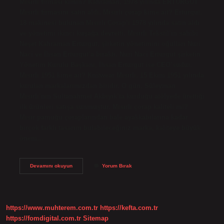
Mısırlı firması kimin? Kahraman, 1978 yılında ERTURGUT
Mısırlı firmasını satın aldı. Mısırlı çorap kime ait? Erturgut,
18 makinesi bulunan Mısırlı Çorap’ı 1978 yılında satın aldı
ve yönetimi ikinci kuşağa devretti. Mısırlı Tekstil’in sahibi
Neşet Kahraman Erturgut, şirketin yönetimini oğulları Nuri
Naci ve İhsan Erturgut’a bıraktı. Nuri Naci Erturgut şirketin
Yönetim Kurulu Başkanı, İhsan Erturgut ise CEO’sudur.
Mısırlı 1951 kime ait? Knitwear Mısırlı, 15 Ekim 1951 yılında
kurulan markalarımızdan biridir. O gün, Süleyman
Mısırlı’nın Sultanahmet Akbıyık’ta kurduğu atölyede ürettiği
ilk ürünleri satışa sunmuştur. Mısırlı çorap kaliteli mi?
Mısır pamuğu çoraplarından bale ayakkabılarına kadar
birçok farklı tasarım bulabileceğiniz marka, kaliteye büyük
önem…
Mısırlı
Devamını okuyun
Yorum Bırak
1927
Kimin
https://www.muhterem.com.tr
https://kefta.com.tr
https://fomdigital.com.tr
Sitemap