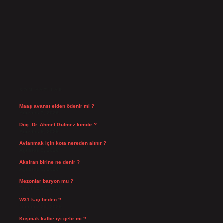
SIDEBAR
SON YAZILAR
Maaş avansı elden ödenir mi ?
Ağustos 7, 2026
Doç. Dr. Ahmet Gülmez kimdir ?
Ağustos 6, 2026
Avlanmak için kota nereden alınır ?
Ağustos 5, 2026
Aksiran birine ne denir ?
Ağustos 3, 2026
Mezonlar baryon mu ?
Temmuz 29, 2026
W31 kaç beden ?
Temmuz 29, 2026
Koşmak kalbe iyi gelir mi ?