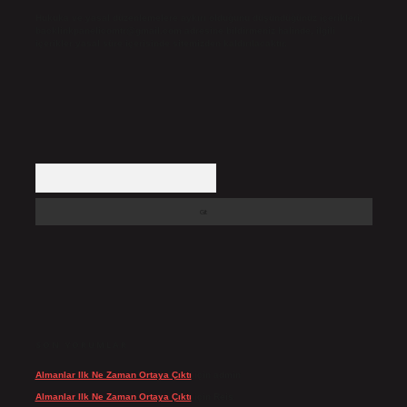
Hukuka ve yasal düzenlemelere aykırı olduğunu düşündüğünüz içerikleri,
backlinkpanelicomtr@gmail.com
adresine bildirmeniz halinde, ilgili
içerikler yasal süre içerisinde sitemizden kaldırılacaktır.
Arama
SON YORUMLAR
Almanlar Ilk Ne Zaman Ortaya Çıktı
için
admin
Almanlar Ilk Ne Zaman Ortaya Çıktı
için
Reis