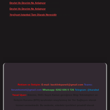
Devlet Ve Devrim Ne Anlatıyor
için
admin
Devlet Ve Devrim Ne Anlatıyor
için
Gülcan
Yeşilyurt Istanbul Tam Olarak Neresidir
için
admin
tulipbett.net/
Reklam ve İletişim:
E-mail:
backlinkpaneli@gmail.com
Teams:
forumhizmeti@gmail.com
Whatsapp: 0262 606 0 726
Telegram: @karabul
Yasal Uyarı:
Sitemiz, 5651 Sayılı Kanun gereğince Bilgi Teknolojileri ve
İletişim Kurumu (BTK) tarafından onaylanmış bir Yer Sağlayıcı olarak
hizmet vermektedir. Bu nedenle, sitedeki içerikleri proaktif olarak