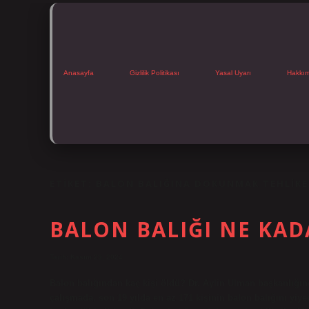
Anasayfa
Gizlilik Politikası
Yasal Uyarı
Hakkı
ETIKET:
BALON BALIĞINA DOKUNMAK TEHLIKE
BALON BALIĞI NE KAD
Tarih: Kasım 23, 2024
Balon balığından kaç kişi öldü? Dr. Aylin Ulman başkanlığınd
çalışmada, son 19 yılda en az 171 kişinin balon balığını yiye