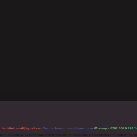
l:
backlinkpaneli@gmail.com
Teams:
forumhizmeti@gmail.com
Whatsapp: 0262 606 0 726
T
etişim Kurumu (BTK) tarafından onaylanmış bir Yer Sağlayıcı olarak hizmet vermektedir. Bu ne