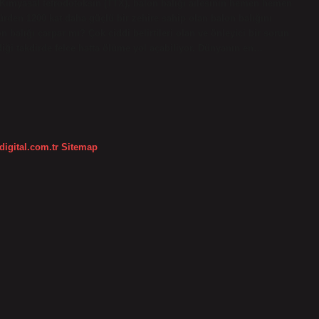
? Kimyasal tetrodotoksin (TTX), balon balığı ailesinin hemen hemen
rden 1200 kat daha güçlü bir zehire sahip olan balon balığını
 balığı çarpar mı? Çok ciddi belirtileri olan ve önleyici bir sorun
diği takdirde felce hatta ölüme yol açabiliyor. Dünyanın en…
digital.com.tr
Sitemap