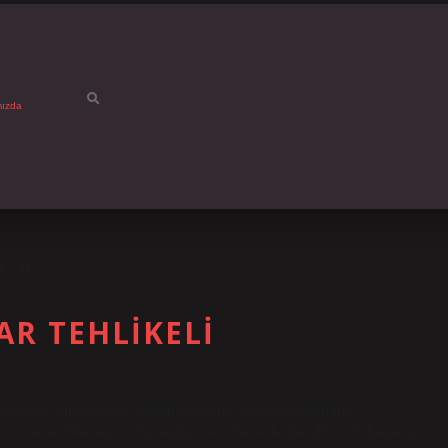
mızda
LI MI
AR TEHLIKELI
a bölge ülkelerinden araştırmacılarla ortaklaşa yürütülen
cek olarak tüketerek zehirlendiği, zehirlenenlerden 27’sinin hayatını