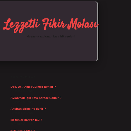
Lezzetli Fikir Molası
Hayatına tat katan kısa hikayeler!
SIDEBAR
https://tulipbett.net/
SON YAZILAR
Doç. Dr. Ahmet Gülmez kimdir ?
Ağustos 6, 2026
Avlanmak için kota nereden alınır ?
Ağustos 5, 2026
Aksiran birine ne denir ?
Ağustos 3, 2026
Mezonlar baryon mu ?
Temmuz 29, 2026
W31 kaç beden ?