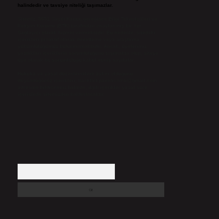
halindedir ve tavsiye niteliği taşımazlar.
Sitemiz, 5651 Sayılı Kanun gereğince Bilgi Teknolojileri ve
İletişim Kurumu (BTK) tarafından onaylanmış bir Yer
Sağlayıcı olarak hizmet vermektedir. Bu nedenle, sitedeki
içerikleri proaktif olarak denetleme veya araştırma
yükümlülüğümüz bulunmamaktadır. Ancak, üyelerimiz
yazdıkları içeriklerin sorumluluğunu taşımakta olup, siteye
üye olarak bu sorumluluğu kabul etmiş sayılırlar.
Hukuka ve yasal düzenlemelere aykırı olduğunu
düşündüğünüz içerikleri,
backlinkpanelicomtr@gmail.com
adresine bildirmeniz halinde, ilgili içerikler yasal süre
içerisinde sitemizden kaldırılacaktır.
Arama