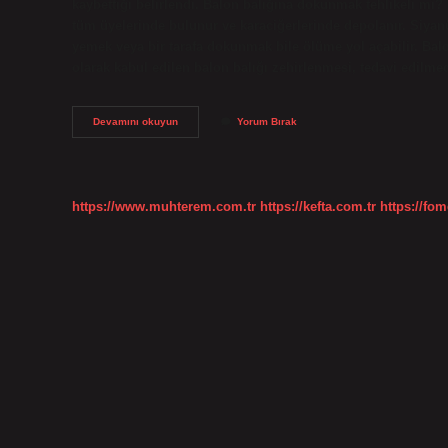
kaybettiği belirlendi. Balon balığına dokunmak tehlikeli mi
tüm üyelerinde bulunur ve karaciğerlerinde depolanır. Siyanü
yemek veya bir tarafa dokunmak bile ölüme yol açabilir. Balon
olarak kabul edilen balon balığı zehirlenmesi, tedavi edilme
Balon
Devamını okuyun
Yorum Bırak
Balığı
Ne
Kadar
Tehlikeli
https://www.muhterem.com.tr
https://kefta.com.tr
https://fom