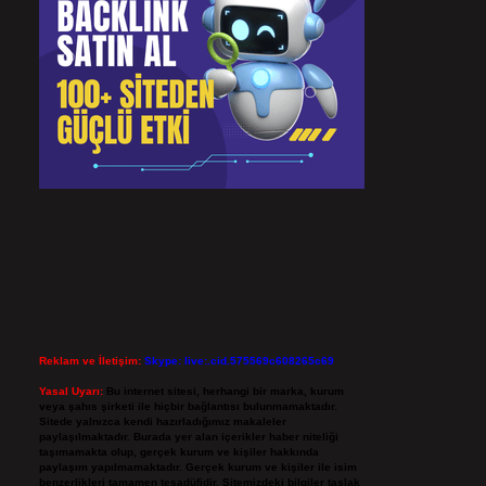
Reklam ve İletişim:
Skype: live:.cid.575569c608265c69
Yasal Uyarı:
Bu internet sitesi, herhangi bir marka, kurum
veya şahıs şirketi ile hiçbir bağlantısı bulunmamaktadır.
Sitede yalnızca kendi hazırladığımız makaleler
paylaşılmaktadır. Burada yer alan içerikler haber niteliği
taşımamakta olup, gerçek kurum ve kişiler hakkında
paylaşım yapılmamaktadır. Gerçek kurum ve kişiler ile isim
benzerlikleri tamamen tesadüfidir. Sitemizdeki bilgiler taslak