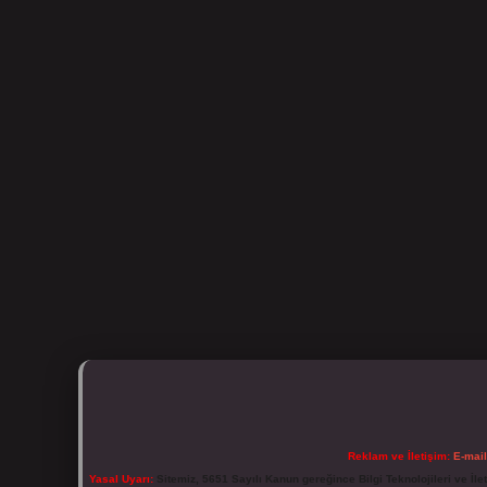
Reklam ve İletişim:
E-mai
Yasal Uyarı:
Sitemiz, 5651 Sayılı Kanun gereğince Bilgi Teknolojileri ve İl