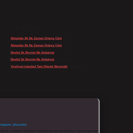
SON YORUMLAR
Almanlar Ilk Ne Zaman Ortaya Çıktı
için
admin
Almanlar Ilk Ne Zaman Ortaya Çıktı
için
Reis
Devlet Ve Devrim Ne Anlatıyor
için
admin
Devlet Ve Devrim Ne Anlatıyor
için
Gülcan
Yeşilyurt Istanbul Tam Olarak Neresidir
için
admin
elegram: @karabul
denle, sitedeki içerikleri proaktif olarak denetleme veya araştırma