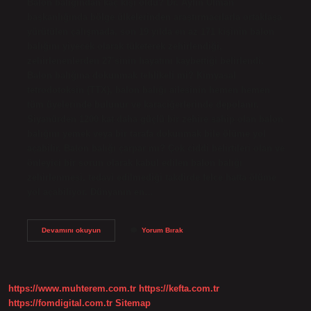
Balon balığından kaç kişi öldü? Dr. Aylin Ulman
başkanlığında bölge ülkelerinden araştırmacılarla ortaklaşa
yürütülen çalışmada, son 19 yılda en az 171 kişinin balon
balığını yiyecek olarak tüketerek zehirlendiği,
zehirlenenlerden 27’sinin hayatını kaybettiği belirlendi.
Balon balığına dokunmak tehlikeli mi? Kimyasal
tetrodotoksin (TTX), balon balığı ailesinin hemen hemen
tüm üyelerinde bulunur ve karaciğerlerinde depolanır.
Siyanürden 1200 kat daha güçlü bir zehire sahip olan balon
balığını yemek veya bir tarafa dokunmak bile ölüme yol
açabilir. Balon balığı çarpar mı? Çok ciddi belirtileri olan ve
önleyici bir sorun olarak kabul edilen balon balığı
zehirlenmesi, tedavi edilmediği takdirde felce hatta ölüme
yol açabiliyor. Dünyanın en…
Balon
Devamını okuyun
Yorum Bırak
Balığı
Ne
Kadar
Tehlikeli
https://www.muhterem.com.tr
https://kefta.com.tr
https://fomdigital.com.tr
Sitemap