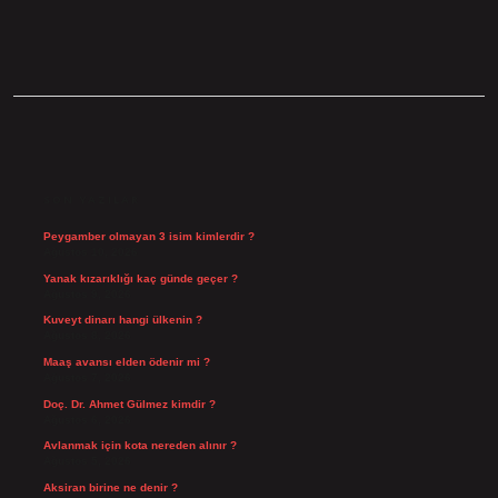
SIDEBAR
SON YAZILAR
Peygamber olmayan 3 isim kimlerdir ?
Ağustos 10, 2026
Yanak kızarıklığı kaç günde geçer ?
Ağustos 9, 2026
Kuveyt dinarı hangi ülkenin ?
Ağustos 8, 2026
Maaş avansı elden ödenir mi ?
Ağustos 7, 2026
Doç. Dr. Ahmet Gülmez kimdir ?
Ağustos 6, 2026
Avlanmak için kota nereden alınır ?
Ağustos 5, 2026
Aksiran birine ne denir ?