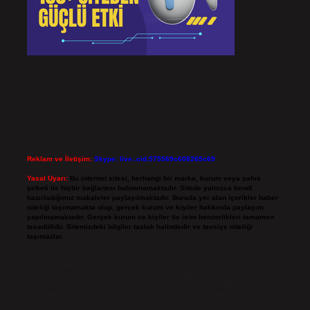
Reklam ve İletişim:
Skype: live:.cid.575569c608265c69
Yasal Uyarı:
Bu internet sitesi, herhangi bir marka, kurum veya şahıs
şirketi ile hiçbir bağlantısı bulunmamaktadır. Sitede yalnızca kendi
hazırladığımız makaleler paylaşılmaktadır. Burada yer alan içerikler haber
niteliği taşımamakta olup, gerçek kurum ve kişiler hakkında paylaşım
yapılmamaktadır. Gerçek kurum ve kişiler ile isim benzerlikleri tamamen
tesadüfidir. Sitemizdeki bilgiler taslak halindedir ve tavsiye niteliği
taşımazlar.
Sitemiz, 5651 Sayılı Kanun gereğince Bilgi Teknolojileri ve İletişim Kurumu
(BTK) tarafından onaylanmış bir Yer Sağlayıcı olarak hizmet vermektedir. Bu
nedenle, sitedeki içerikleri proaktif olarak denetleme veya araştırma
yükümlülüğümüz bulunmamaktadır. Ancak, üyelerimiz yazdıkları içeriklerin
sorumluluğunu taşımakta olup, siteye üye olarak bu sorumluluğu kabul
etmiş sayılırlar.