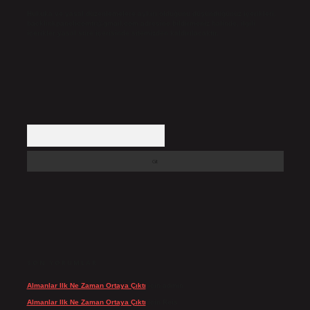
Hukuka ve yasal düzenlemelere aykırı olduğunu düşündüğünüz içerikleri,
backlinkpanelicomtr@gmail.com
adresine bildirmeniz halinde, ilgili
içerikler yasal süre içerisinde sitemizden kaldırılacaktır.
Arama
SON YORUMLAR
Almanlar Ilk Ne Zaman Ortaya Çıktı
için
admin
Almanlar Ilk Ne Zaman Ortaya Çıktı
için
Reis