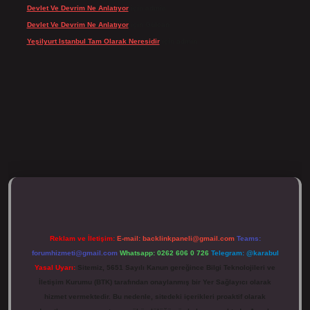
Devlet Ve Devrim Ne Anlatıyor
için
admin
Devlet Ve Devrim Ne Anlatıyor
için
Gülcan
Yeşilyurt Istanbul Tam Olarak Neresidir
için
admin
ulipbett.net/
Reklam ve İletişim:
E-mail:
backlinkpaneli@gmail.com
Teams:
forumhizmeti@gmail.com
Whatsapp: 0262 606 0 726
Telegram: @karabul
Yasal Uyarı:
Sitemiz, 5651 Sayılı Kanun gereğince Bilgi Teknolojileri ve
İletişim Kurumu (BTK) tarafından onaylanmış bir Yer Sağlayıcı olarak
hizmet vermektedir. Bu nedenle, sitedeki içerikleri proaktif olarak