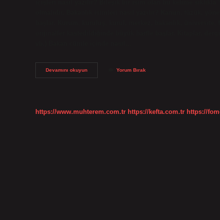
içişleri nasıl yazılır? Bileşik bir isim olan bu kelime sıklıkla 
olmalıdır. Bakanlık isimleri nasıl yazılır? Kanun, tüzük, yö
başlar. Kurum, kuruluş, kurul, merkez, bakanlık, üniversite, 
orijinaller kastedildiğinde büyük harfle başlar. Kitaplar, derg
vb.) Bakan cümle içinde nasıl…
Eski
Devamını okuyun
Yorum Bırak
Içişleri
Bakanı
Nasıl
Yazılır
https://www.muhterem.com.tr
https://kefta.com.tr
https://fom