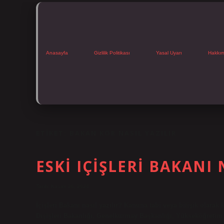
Anasayfa
Gizlilik Politikası
Yasal Uyarı
Hakkı
ETIKET:
BAKAN KÖR NASIL YAZILIR
ESKI IÇIŞLERI BAKANI 
Tarih: Kasım 26, 2024
İçişleri Bakanı nasıl yazılır? Kanuna tabi veya bitişik olarak ka
Dışişleri Bakanlığı, Genelkurmay Başkanlığı, Yükseköğretim