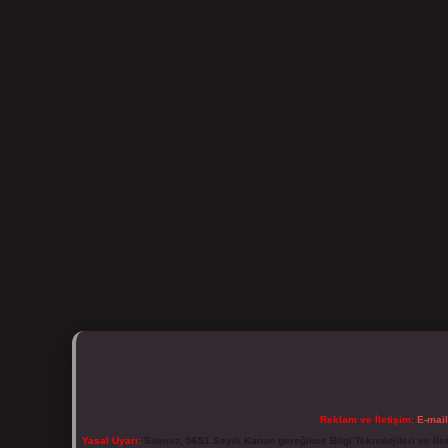
Reklam ve İletişim:
E-mai
Yasal Uyarı:
Sitemiz, 5651 Sayılı Kanun gereğince Bilgi Teknolojileri ve İl