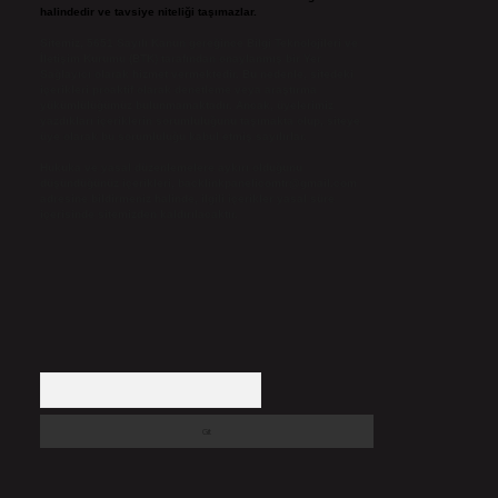
halindedir ve tavsiye niteliği taşımazlar.
Sitemiz, 5651 Sayılı Kanun gereğince Bilgi Teknolojileri ve
İletişim Kurumu (BTK) tarafından onaylanmış bir Yer
Sağlayıcı olarak hizmet vermektedir. Bu nedenle, sitedeki
içerikleri proaktif olarak denetleme veya araştırma
yükümlülüğümüz bulunmamaktadır. Ancak, üyelerimiz
yazdıkları içeriklerin sorumluluğunu taşımakta olup, siteye
üye olarak bu sorumluluğu kabul etmiş sayılırlar.
Hukuka ve yasal düzenlemelere aykırı olduğunu
düşündüğünüz içerikleri,
backlinkpanelicomtr@gmail.com
adresine bildirmeniz halinde, ilgili içerikler yasal süre
içerisinde sitemizden kaldırılacaktır.
Arama