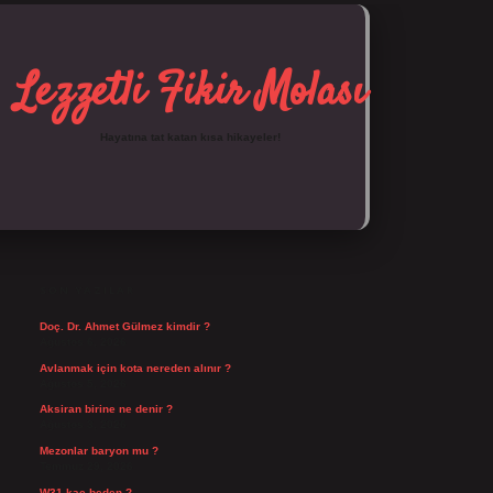
Lezzetli Fikir Molası
Hayatına tat katan kısa hikayeler!
SIDEBAR
https://tulipbett.net/
SON YAZILAR
Doç. Dr. Ahmet Gülmez kimdir ?
Ağustos 6, 2026
Avlanmak için kota nereden alınır ?
Ağustos 5, 2026
Aksiran birine ne denir ?
Ağustos 3, 2026
Mezonlar baryon mu ?
Temmuz 29, 2026
W31 kaç beden ?