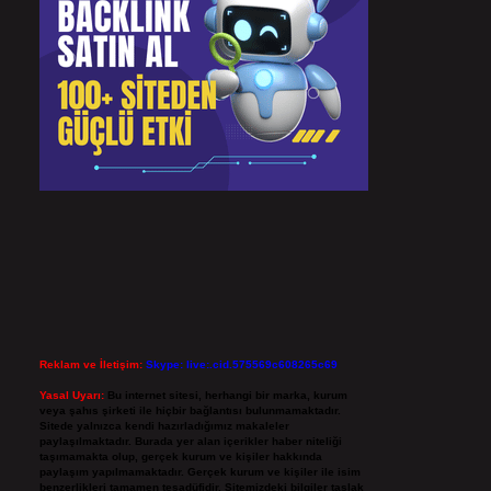
Reklam ve İletişim:
Skype: live:.cid.575569c608265c69
Yasal Uyarı:
Bu internet sitesi, herhangi bir marka, kurum
veya şahıs şirketi ile hiçbir bağlantısı bulunmamaktadır.
Sitede yalnızca kendi hazırladığımız makaleler
paylaşılmaktadır. Burada yer alan içerikler haber niteliği
taşımamakta olup, gerçek kurum ve kişiler hakkında
paylaşım yapılmamaktadır. Gerçek kurum ve kişiler ile isim
benzerlikleri tamamen tesadüfidir. Sitemizdeki bilgiler taslak