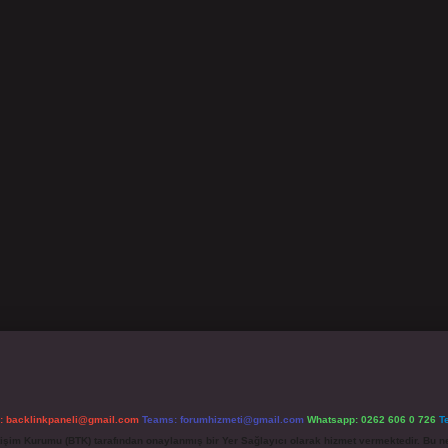
l:
backlinkpaneli@gmail.com
Teams:
forumhizmeti@gmail.com
Whatsapp: 0262 606 0 726
T
etişim Kurumu (BTK) tarafından onaylanmış bir Yer Sağlayıcı olarak hizmet vermektedir. Bu ne