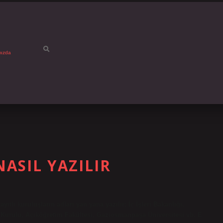
mızda
NASIL YAZILIR
yıtlı kuruluşların adları yan yana yazılır: İç İşleri Bakanlığı,
 Kurulu, Açıköğretim Fakültesi, Gaziosmanpaşa Üniversitesi vb. E