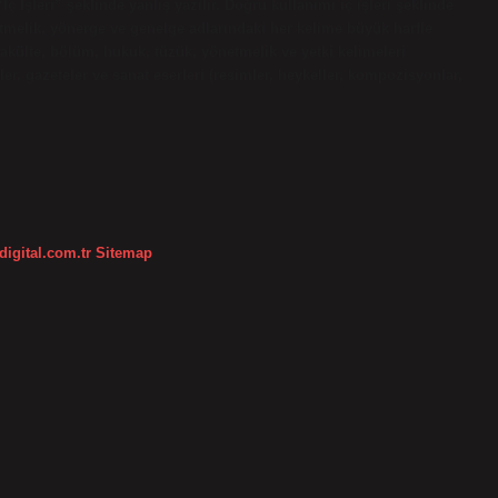
“İç İşleri” şeklinde yanlış yazılır. Doğru kullanımı iç işleri şeklinde
netmelik, yönerge ve genelge adlarındaki her kelime büyük harfle
fakülte, bölüm, hukuk, tüzük, yönetmelik ve yetki kelimeleri
iler, gazeteler ve sanat eserleri (resimler, heykeller, kompozisyonlar,
digital.com.tr
Sitemap