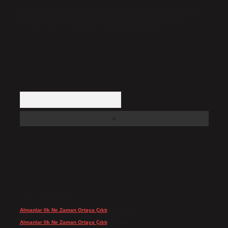
Hukuka ve yasal düzenlemelere aykırı olduğunu düşündüğünüz içerikleri,
backlinkpanelicomtr@gmail.com
adresine bildirmeniz halinde, ilgili
içerikler yasal süre içerisinde sitemizden kaldırılacaktır.
Arama
SON YORUMLAR
Almanlar Ilk Ne Zaman Ortaya Çıktı
için
admin
Almanlar Ilk Ne Zaman Ortaya Çıktı
için
Reis