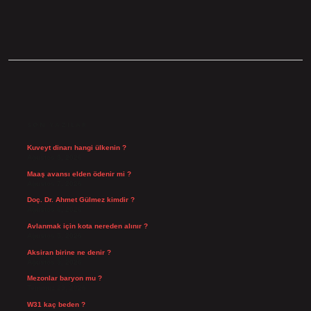
SIDEBAR
SON YAZILAR
Kuveyt dinarı hangi ülkenin ?
Ağustos 8, 2026
Maaş avansı elden ödenir mi ?
Ağustos 7, 2026
Doç. Dr. Ahmet Gülmez kimdir ?
Ağustos 6, 2026
Avlanmak için kota nereden alınır ?
Ağustos 5, 2026
Aksiran birine ne denir ?
Ağustos 3, 2026
Mezonlar baryon mu ?
Temmuz 29, 2026
W31 kaç beden ?