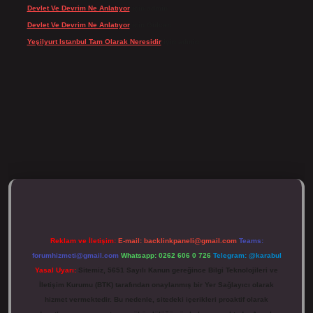
Devlet Ve Devrim Ne Anlatıyor
için
admin
Devlet Ve Devrim Ne Anlatıyor
için
Gülcan
Yeşilyurt Istanbul Tam Olarak Neresidir
için
admin
ulipbett.net/
Reklam ve İletişim:
E-mail:
backlinkpaneli@gmail.com
Teams:
forumhizmeti@gmail.com
Whatsapp: 0262 606 0 726
Telegram: @karabul
Yasal Uyarı:
Sitemiz, 5651 Sayılı Kanun gereğince Bilgi Teknolojileri ve
İletişim Kurumu (BTK) tarafından onaylanmış bir Yer Sağlayıcı olarak
hizmet vermektedir. Bu nedenle, sitedeki içerikleri proaktif olarak