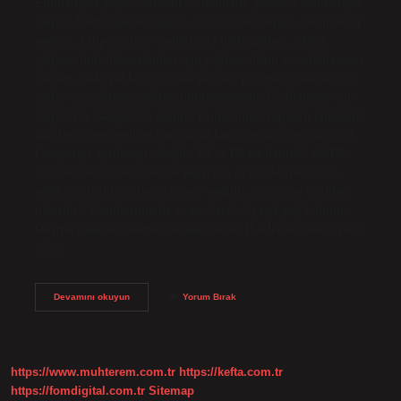
Endüstriyel yağlar nelerdir? Sitemizde yer alan endüstriyel
yağlar; Metal işleme sıvıları, ısı transfer yağları, kompresör
yağları, kalıp yağları, endüstriyel dişli yağları, tekstil
yağları, hidrolik sistemler için yağlar, türbin ve sirkülasyon
yağları, trafo yağları, rulman yağları, pnömatik aletler için
yağlar ve yağlama yağları bulunmaktadır. Endüstriyel atık
yağlar kaç kategoriye ayrılır? Kullanılmış yağların kullanım
alanları Yönetmelikte uygulama kapsamına giren yağlar 3
kategoriye ayrılmıştır. Yağda A5 ve B5 ne demek? A5/B5:
Yüksek dolaylı ve direkt enjeksiyon özelliklerine sahip,
yakıt tasarrufu sağlayan motor yağıdır. Yağlar ve çeşitleri
nelerdir? Besinlerimizde esas olarak 3 çeşit yağ bulunur.
Doymuş yağlar (hayvansal yağlı etler, Hindistan cevizi yağı,
süt…
Endüstriyel
Devamını okuyun
Yorum Bırak
Yağ
Çeşitleri
Nelerdir
https://www.muhterem.com.tr
https://kefta.com.tr
https://fomdigital.com.tr
Sitemap