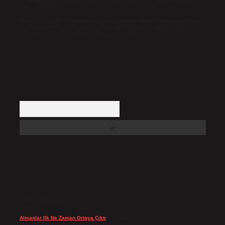
etmiş sayılırlar.
Hukuka ve yasal düzenlemelere aykırı olduğunu düşündüğünüz içerikleri,
backlinkpanelicomtr@gmail.com
adresine bildirmeniz halinde, ilgili
içerikler yasal süre içerisinde sitemizden kaldırılacaktır.
Arama
SON YORUMLAR
Almanlar Ilk Ne Zaman Ortaya Çıktı
için
admin