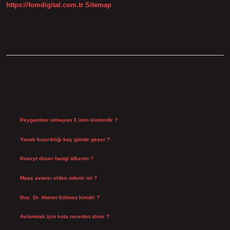
https://fomdigital.com.tr
Sitemap
SIDEBAR
SON YAZILAR
Peygamber olmayan 3 isim kimlerdir ?
Ağustos 10, 2026
Yanak kızarıklığı kaç günde geçer ?
Ağustos 9, 2026
Kuveyt dinarı hangi ülkenin ?
Ağustos 8, 2026
Maaş avansı elden ödenir mi ?
Ağustos 7, 2026
Doç. Dr. Ahmet Gülmez kimdir ?
Ağustos 6, 2026
Avlanmak için kota nereden alınır ?
Ağustos 5, 2026