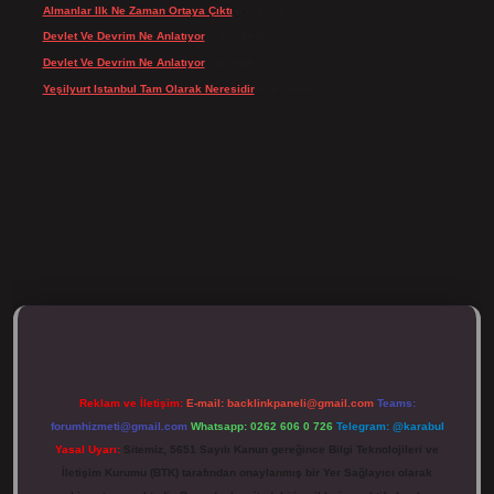
Almanlar Ilk Ne Zaman Ortaya Çıktı
için
Reis
Devlet Ve Devrim Ne Anlatıyor
için
admin
Devlet Ve Devrim Ne Anlatıyor
için
Gülcan
Yeşilyurt Istanbul Tam Olarak Neresidir
için
admin
ulipbett.net/
Reklam ve İletişim:
E-mail:
backlinkpaneli@gmail.com
Teams:
forumhizmeti@gmail.com
Whatsapp: 0262 606 0 726
Telegram: @karabul
Yasal Uyarı:
Sitemiz, 5651 Sayılı Kanun gereğince Bilgi Teknolojileri ve
İletişim Kurumu (BTK) tarafından onaylanmış bir Yer Sağlayıcı olarak