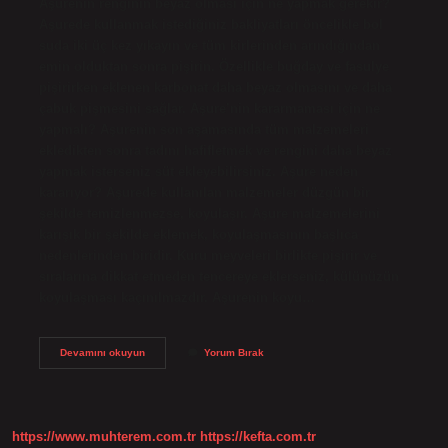
Aşurenin renginin beyaz olması için ne yapmak gerekir?
Aşurede kullanmak istediğiniz bakliyatları öncelikle bol
suda iki üç kez yıkayın ve tüm kirlerinden arındığından
emin olduktan sonra pişirin. Özellikle buğday ve fasulye
pişirirken eklenen karbonat daha beyaz olmasını ve daha
çabuk pişmesini sağlar. Aşure’nin kararmaması için ne
yapmalı? Aşurenin son aşamasında tüm malzemeleri
ekledikten sonra tadını hafifletmek ve rengini daha beyaz
yapmak isterseniz süt ekleyebilirsiniz. Aşure neden
kararıyor? Aşurede kullanılan malzemeler düzgün bir
şekilde temizlenmezse, koyulaşır. Aşure malzemelerini
karışık bir şekilde eklemek, koyulaşmasının başlıca
nedenlerinden biridir. Kuru meyveleri birlikte pişirir ve
sıralarına dikkat etmeden tencereye eklerseniz, külünüzün
koyulaşması kaçınılmazdır. Aşurenin koyu…
Aşurenin
Devamını okuyun
Yorum Bırak
Kararmaması
Için
Ne
Yapmak
Gerekir
https://www.muhterem.com.tr
https://kefta.com.tr