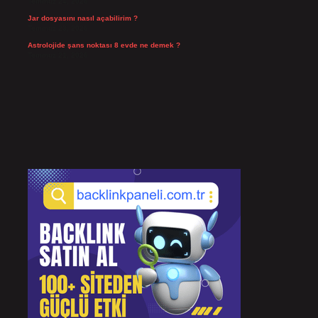
Temmuz 24, 2026
Jar dosyasını nasıl açabilirim ?
Temmuz 23, 2026
Astrolojide şans noktası 8 evde ne demek ?
Temmuz 21, 2026