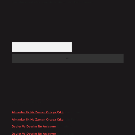
içerikler yasal süre içerisinde sitemizden kaldırılacaktır.
Arama
SON YORUMLAR
Almanlar Ilk Ne Zaman Ortaya Çıktı
için
admin
Almanlar Ilk Ne Zaman Ortaya Çıktı
için
Reis
Devlet Ve Devrim Ne Anlatıyor
için
admin
Devlet Ve Devrim Ne Anlatıyor
için
Gülcan