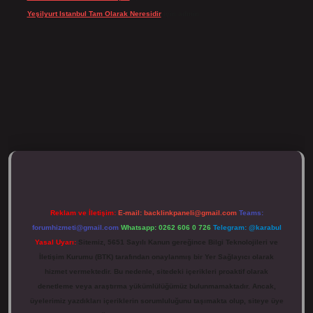
Yeşilyurt Istanbul Tam Olarak Neresidir
için
admin
tulipbett.net/
Reklam ve İletişim:
E-mail:
backlinkpaneli@gmail.com
Teams:
forumhizmeti@gmail.com
Whatsapp: 0262 606 0 726
Telegram: @karabul
Yasal Uyarı:
Sitemiz, 5651 Sayılı Kanun gereğince Bilgi Teknolojileri ve
İletişim Kurumu (BTK) tarafından onaylanmış bir Yer Sağlayıcı olarak
hizmet vermektedir. Bu nedenle, sitedeki içerikleri proaktif olarak
denetleme veya araştırma yükümlülüğümüz bulunmamaktadır. Ancak,
üyelerimiz yazdıkları içeriklerin sorumluluğunu taşımakta olup, siteye üye