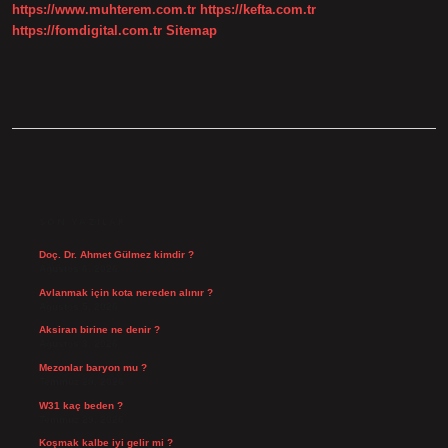
https://www.muhterem.com.tr
https://kefta.com.tr
https://fomdigital.com.tr
Sitemap
SIDEBAR
SON YAZILAR
Doç. Dr. Ahmet Gülmez kimdir ?
Ağustos 6, 2026
Avlanmak için kota nereden alınır ?
Ağustos 5, 2026
Aksiran birine ne denir ?
Ağustos 3, 2026
Mezonlar baryon mu ?
Temmuz 29, 2026
W31 kaç beden ?
Temmuz 29, 2026
Koşmak kalbe iyi gelir mi ?