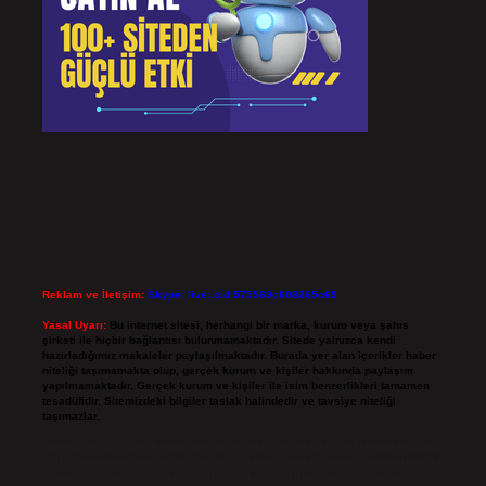
Reklam ve İletişim:
Skype: live:.cid.575569c608265c69
Yasal Uyarı:
Bu internet sitesi, herhangi bir marka, kurum veya şahıs
şirketi ile hiçbir bağlantısı bulunmamaktadır. Sitede yalnızca kendi
hazırladığımız makaleler paylaşılmaktadır. Burada yer alan içerikler haber
niteliği taşımamakta olup, gerçek kurum ve kişiler hakkında paylaşım
yapılmamaktadır. Gerçek kurum ve kişiler ile isim benzerlikleri tamamen
tesadüfidir. Sitemizdeki bilgiler taslak halindedir ve tavsiye niteliği
taşımazlar.
Sitemiz, 5651 Sayılı Kanun gereğince Bilgi Teknolojileri ve İletişim Kurumu
(BTK) tarafından onaylanmış bir Yer Sağlayıcı olarak hizmet vermektedir. Bu
nedenle, sitedeki içerikleri proaktif olarak denetleme veya araştırma