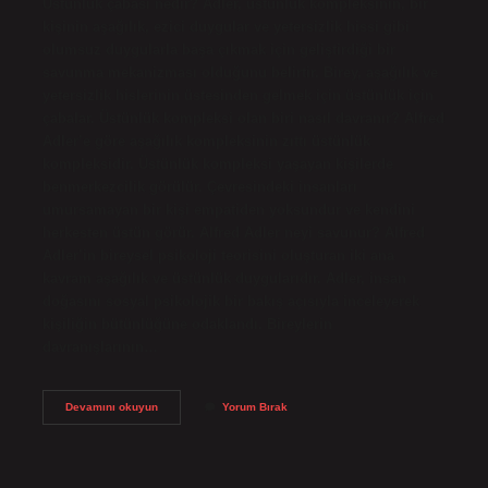
Üstünlük çabası nedir? Adler, üstünlük kompleksinin, bir
kişinin aşağılık, ezici duygular ve yetersizlik hissi gibi
olumsuz duygularla başa çıkmak için geliştirdiği bir
savunma mekanizması olduğunu belirtir. Birey, aşağılık ve
yetersizlik hislerinin üstesinden gelmek için üstünlük için
çabalar. Üstünlük kompleksi olan biri nasıl davranır? Alfred
Adler’e göre aşağılık kompleksinin zıttı üstünlük
kompleksidir. Üstünlük kompleksi yaşayan kişilerde
benmerkezcilik görülür. Çevresindeki insanları
umursamayan bir kişi empatiden yoksundur ve kendini
herkesten üstün görür. Alfred Adler neyi savunur? Alfred
Adler’in bireysel psikoloji teorisini oluşturan iki ana
kavram aşağılık ve üstünlük duygularıdır. Adler, insan
doğasını sosyal psikolojik bir bakış açısıyla inceleyerek
kişiliğin bütünlüğüne odaklandı. Bireylerin
davranışlarının…
Üstünlük
Devamını okuyun
Yorum Bırak
Çabası
Nedir
Psikoloji