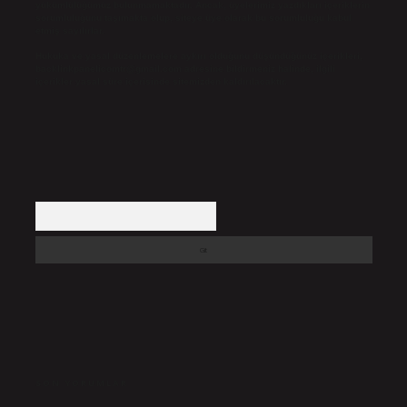
yükümlülüğümüz bulunmamaktadır. Ancak, üyelerimiz yazdıkları içeriklerin
sorumluluğunu taşımakta olup, siteye üye olarak bu sorumluluğu kabul
etmiş sayılırlar.
Hukuka ve yasal düzenlemelere aykırı olduğunu düşündüğünüz içerikleri,
backlinkpanelicomtr@gmail.com
adresine bildirmeniz halinde, ilgili
içerikler yasal süre içerisinde sitemizden kaldırılacaktır.
Arama
SON YORUMLAR