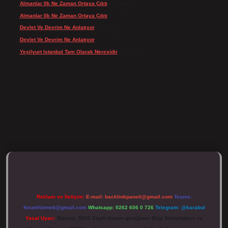
Almanlar Ilk Ne Zaman Ortaya Çıktı
için
admin
Almanlar Ilk Ne Zaman Ortaya Çıktı
için
Reis
Devlet Ve Devrim Ne Anlatıyor
için
admin
Devlet Ve Devrim Ne Anlatıyor
için
Gülcan
Yeşilyurt Istanbul Tam Olarak Neresidir
için
admin
ulipbett.net/
Reklam ve İletişim:
E-mail:
backlinkpaneli@gmail.com
Teams:
forumhizmeti@gmail.com
Whatsapp: 0262 606 0 726
Telegram: @karabul
Yasal Uyarı:
Sitemiz, 5651 Sayılı Kanun gereğince Bilgi Teknolojileri ve