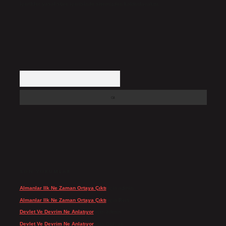
içerikler yasal süre içerisinde sitemizden kaldırılacaktır.
Arama
SON YORUMLAR
Almanlar Ilk Ne Zaman Ortaya Çıktı
için
admin
Almanlar Ilk Ne Zaman Ortaya Çıktı
için
Reis
Devlet Ve Devrim Ne Anlatıyor
için
admin
Devlet Ve Devrim Ne Anlatıyor
için
Gülcan