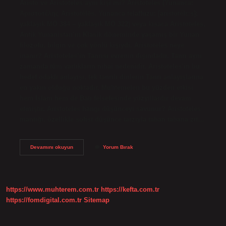
Aristo ve Aristoteles aynı kişi mi? Aristoteles (Yunanca:
Ἀριστοτέλης Aristotélēs, Yunanca telaffuzu: [aristotélɛːs];
yaklaşık MÖ 384 – yaklaşık MÖ 322) veya kısaca Aristoteles,
Antik Yunanistan’ın Klasik döneminde yaşamış bir Yunan
filozofu, bilgin ve çok yönlü kişiydi. Aristoteles neye
inanır? Aristoteles’in Tanrısı evrenin dışındadır. Tanrı aynı
zamanda tüm varlıkların nihai nedenidir. Aristoteles’in bu
hedef odaklı anlayışı, tek tanrılı dinlerin Tanrı anlayışlarına
en yakın olduğu noktadır. Muhtemelen bu yüzden etkisi
hem İslam hem de Batı felsefesinde yüzyıllardır devam
etmiştir. Aristoteles hangi düşünceyi savunur? Aristoteles
mantığı, özellikle sofist düşünce tarzıyla taban tabana zıt…
Aristoteles
Devamını okuyun
Yorum Bırak
Burcu
Nedir
https://www.muhterem.com.tr
https://kefta.com.tr
https://fomdigital.com.tr
Sitemap