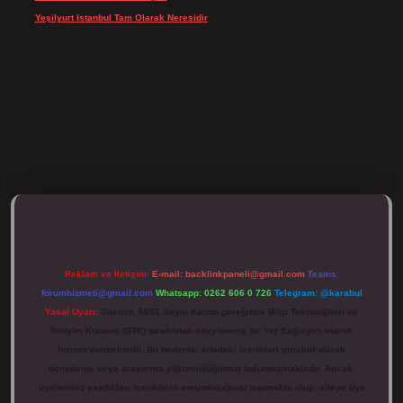
Yeşilyurt Istanbul Tam Olarak Neresidir
için
admin
ulipbett.net/
Reklam ve İletişim:
E-mail:
backlinkpaneli@gmail.com
Teams:
forumhizmeti@gmail.com
Whatsapp: 0262 606 0 726
Telegram: @karabul
Yasal Uyarı:
Sitemiz, 5651 Sayılı Kanun gereğince Bilgi Teknolojileri ve
İletişim Kurumu (BTK) tarafından onaylanmış bir Yer Sağlayıcı olarak
hizmet vermektedir. Bu nedenle, sitedeki içerikleri proaktif olarak
denetleme veya araştırma yükümlülüğümüz bulunmamaktadır. Ancak,
üyelerimiz yazdıkları içeriklerin sorumluluğunu taşımakta olup, siteye üye