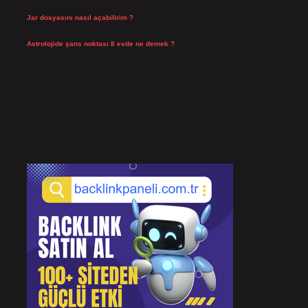
Temmuz 24, 2026
Jar dosyasını nasıl açabilirim ?
Temmuz 23, 2026
Astrolojide şans noktası 8 evde ne demek ?
Temmuz 21, 2026