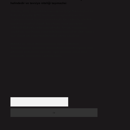
halindedir ve tavsiye niteliği taşımazlar.
Sitemiz, 5651 Sayılı Kanun gereğince Bilgi Teknolojileri ve
İletişim Kurumu (BTK) tarafından onaylanmış bir Yer
Sağlayıcı olarak hizmet vermektedir. Bu nedenle, sitedeki
içerikleri proaktif olarak denetleme veya araştırma
yükümlülüğümüz bulunmamaktadır. Ancak, üyelerimiz
yazdıkları içeriklerin sorumluluğunu taşımakta olup, siteye
üye olarak bu sorumluluğu kabul etmiş sayılırlar.
Hukuka ve yasal düzenlemelere aykırı olduğunu
düşündüğünüz içerikleri,
backlinkpanelicomtr@gmail.com
adresine bildirmeniz halinde, ilgili içerikler yasal süre
içerisinde sitemizden kaldırılacaktır.
Arama