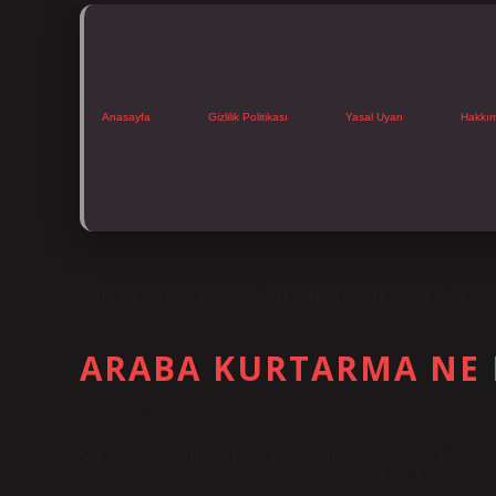
Anasayfa
Gizlilik Politikası
Yasal Uyarı
Hakkı
ETIKET:
ARACIM ÇEKILDI NE KADAR ÖDERIM 20
ARABA KURTARMA NE
Tarih: Aralık 18, 2024
Oto kurtarıcı ne kadar kazanır 2024? Araç kurtarıcısı olarak ç
miktarı gibi birçok kritere bağlıdır. Aralık 2024’te bir araç 