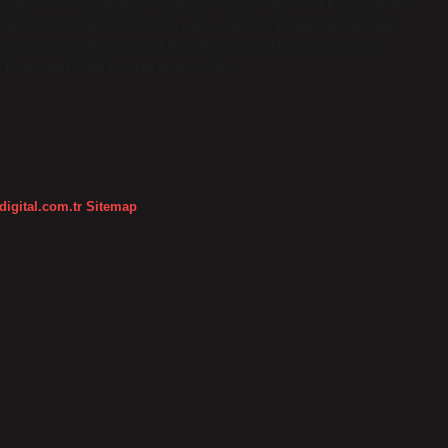
çinde 15 km mesafede çekici fiyatı; ortalama fiyat km başına 20 TL
na 10 TL olabilmektedir. Çekici parası kaç TL? DİĞER HİZMETLER
bil, Taksi, Motosiklet, Pikap, Kamyonet, Minibüs, Midibüs,
t Ekipmanı151,80 TL +km başına 7,59…
digital.com.tr
Sitemap