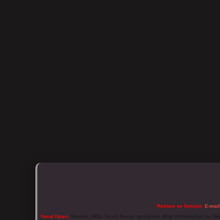
Reklam ve İletişim:
E-mai
Yasal Uyarı:
Sitemiz, 5651 Sayılı Kanun gereğince Bilgi Teknolojileri ve İl