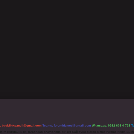
l:
backlinkpaneli@gmail.com
Teams:
forumhizmeti@gmail.com
Whatsapp: 0262 606 0 726
T
etişim Kurumu (BTK) tarafından onaylanmış bir Yer Sağlayıcı olarak hizmet vermektedir. Bu ne