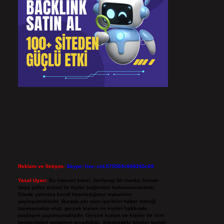
Reklam ve İletişim:
Skype: live:.cid.575569c608265c69
Yasal Uyarı:
Bu internet sitesi, herhangi bir marka, kurum
veya şahıs şirketi ile hiçbir bağlantısı bulunmamaktadır.
Sitede yalnızca kendi hazırladığımız makaleler
paylaşılmaktadır. Burada yer alan içerikler haber niteliği
taşımamakta olup, gerçek kurum ve kişiler hakkında
paylaşım yapılmamaktadır. Gerçek kurum ve kişiler ile isim
benzerlikleri tamamen tesadüfidir. Sitemizdeki bilgiler taslak