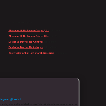
SON YORUMLAR
Almanlar Ilk Ne Zaman Ortaya Çıktı
için
admin
Almanlar Ilk Ne Zaman Ortaya Çıktı
için
Reis
Devlet Ve Devrim Ne Anlatıyor
için
admin
Devlet Ve Devrim Ne Anlatıyor
için
Gülcan
Yeşilyurt Istanbul Tam Olarak Neresidir
için
admin
elegram: @karabul
denle, sitedeki içerikleri proaktif olarak denetleme veya araştırma