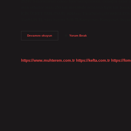
2024? Şehirlerarası çekici fiyat hesaplaması. Örneğin şehir i
iken şehirler arası 150 km mesafede ortalama fiyat km başı
İÇİN ÜCRET TABLOSUİŞ ADIAraç Türü/NiteliğiAYAKKULEOtomo
Van94,88 TL +km başına 5,06 TLKamyonet, Kamyonet, İnşaa
Araba
Devamını okuyun
Yorum Bırak
Kurtarma
Ne
Kadar
https://www.muhterem.com.tr
https://kefta.com.tr
https://fom