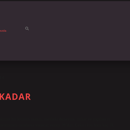
mızda
24
 KADAR
alışan bir kişinin maaşı, mesleki deneyim, şirket ve yapılan iş
kurtarıcısının ortalama mevcut maaşı 39’dur. Çekici km başı kaç TL