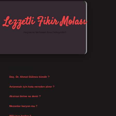
Lezzetli Fikir Molası
Hayatına tat katan kısa hikayeler!
SIDEBAR
https://tulipbett.net/
SON YAZILAR
Doç. Dr. Ahmet Gülmez kimdir ?
Ağustos 6, 2026
Avlanmak için kota nereden alınır ?
Ağustos 5, 2026
Aksiran birine ne denir ?
Ağustos 3, 2026
Mezonlar baryon mu ?
Temmuz 29, 2026
W31 kaç beden ?