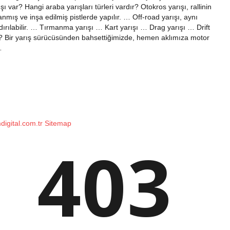
şı var? Hangi araba yarışları türleri vardır? Otokros yarışı, rallinin
lanmış ve inşa edilmiş pistlerde yapılır. … Off-road yarışı, aynı
dırılabilir. … Tırmanma yarışı … Kart yarışı … Drag yarışı … Drift
r? Bir yarış sürücüsünden bahsettiğimizde, hemen aklımıza motor
…
mdigital.com.tr
Sitemap
403