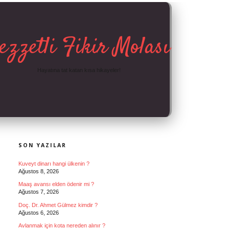
ezzetli Fikir Molası
Hayatına tat katan kısa hikayeler!
SIDEBAR
SON YAZILAR
Kuveyt dinarı hangi ülkenin ?
Ağustos 8, 2026
Maaş avansı elden ödenir mi ?
Ağustos 7, 2026
Doç. Dr. Ahmet Gülmez kimdir ?
Ağustos 6, 2026
Avlanmak için kota nereden alınır ?