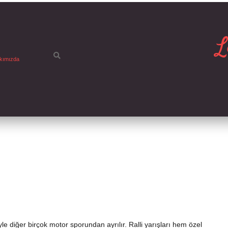
L
kımızda
iyle diğer birçok motor sporundan ayrılır. Ralli yarışları hem özel