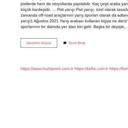
pistlerde hem de otoyollarda yapılabilir. Kaç çeşit araba yarı
küçük kardeşidir. … Pist yarışı Pist yarışı, özel olarak tasar
zamanda off-road araçlarının yarış sporları olarak da adlan
yarışı1 Ağustos 2021 Yarış arabası kullanan kişiye ne deni
sporlarının bir dalında yer alan biri gelir. Başka bir deyişle,
Yarış
Devamını okuyun
Yorum Bırak
Araba
Nedir
https://www.muhterem.com.tr
https://kefta.com.tr
https://fo