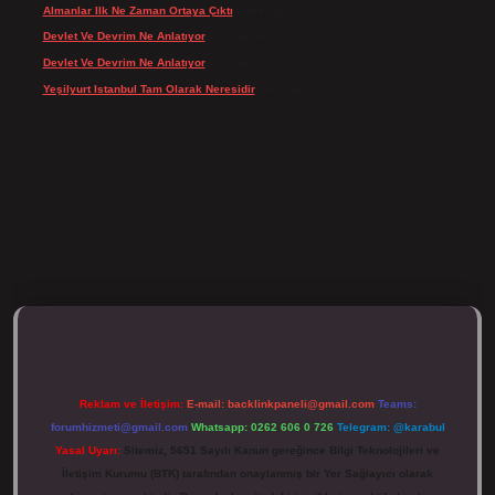
Almanlar Ilk Ne Zaman Ortaya Çıktı
için
Reis
Devlet Ve Devrim Ne Anlatıyor
için
admin
Devlet Ve Devrim Ne Anlatıyor
için
Gülcan
Yeşilyurt Istanbul Tam Olarak Neresidir
için
admin
ulipbett.net/
Reklam ve İletişim:
E-mail:
backlinkpaneli@gmail.com
Teams:
forumhizmeti@gmail.com
Whatsapp: 0262 606 0 726
Telegram: @karabul
Yasal Uyarı:
Sitemiz, 5651 Sayılı Kanun gereğince Bilgi Teknolojileri ve
İletişim Kurumu (BTK) tarafından onaylanmış bir Yer Sağlayıcı olarak