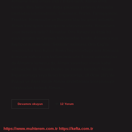
Almanlar nasıl ortaya çıktı? Erken tarih. Alman etnik
kimliği, Ren Nehri’nin doğu yakasına yerleşen Almanlar
tarafından şekillendirildi. Saksonlar, Frizler, Türingiyalılar,
Franklar, Alemanniler ve Bavyera’lılar bu genel anlamda
Alman kimliğinin omurgasını oluşturuyordu. Almanların
soyu nereden gelir? Almanlar, Orta Avrupa’ya özgü bir
etnik gruptur ve Cermen halklarından biridir. Almanca için
İngilizce kelime olan “German” kelimesi, Orta Çağ’ın
sonlarından beri Kutsal Roma İmparatorluğu’nun Almanca
konuşan nüfusu için kullanılmaktadır. İsviçre vatandaşları
da Almanca konuşsa da, Alman vatandaşı olarak kabul
edilmezler. İlk Alman Devleti ne zaman kuruldu? Alman
İmparatorluğu veya İkinci İmparatorluk, 18 Ocak 1871’de
Prusya ve diğer küçük Alman devletlerinin birleşmesiyle
oluşturulan birleşik Alman…
Almanlar
Devamını okuyun
12 Yorum
Ilk
Ne
Zaman
Ortaya
Çıktı
https://www.muhterem.com.tr
https://kefta.com.tr