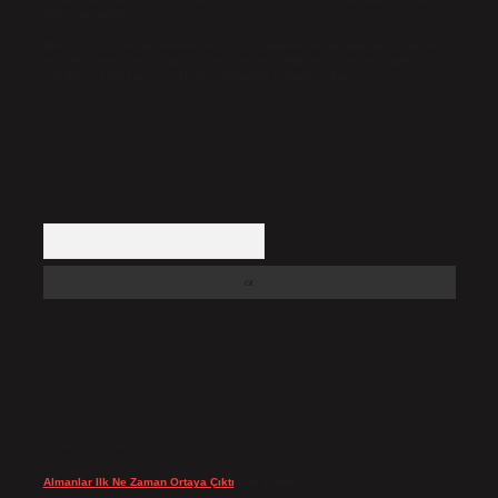
etmiş sayılırlar.
Hukuka ve yasal düzenlemelere aykırı olduğunu düşündüğünüz içerikleri,
backlinkpanelicomtr@gmail.com
adresine bildirmeniz halinde, ilgili
içerikler yasal süre içerisinde sitemizden kaldırılacaktır.
Arama
SON YORUMLAR
Almanlar Ilk Ne Zaman Ortaya Çıktı
için
admin