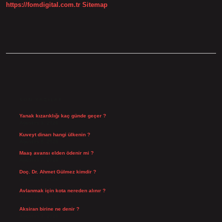
https://fomdigital.com.tr
Sitemap
SIDEBAR
SON YAZILAR
Yanak kızarıklığı kaç günde geçer ?
Ağustos 9, 2026
Kuveyt dinarı hangi ülkenin ?
Ağustos 8, 2026
Maaş avansı elden ödenir mi ?
Ağustos 7, 2026
Doç. Dr. Ahmet Gülmez kimdir ?
Ağustos 6, 2026
Avlanmak için kota nereden alınır ?
Ağustos 5, 2026
Aksiran birine ne denir ?
Ağustos 3, 2026