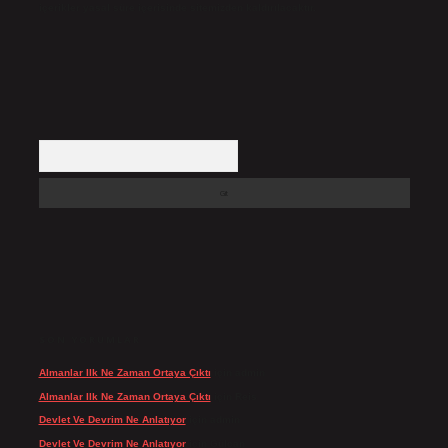
içerikler yasal süre içerisinde sitemizden kaldırılacaktır.
Arama
SON YORUMLAR
Almanlar Ilk Ne Zaman Ortaya Çıktı
için
admin
Almanlar Ilk Ne Zaman Ortaya Çıktı
için
Reis
Devlet Ve Devrim Ne Anlatıyor
için
admin
Devlet Ve Devrim Ne Anlatıyor
için
Gülcan