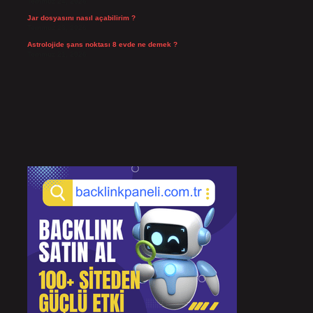
Temmuz 24, 2026
Jar dosyasını nasıl açabilirim ?
Temmuz 23, 2026
Astrolojide şans noktası 8 evde ne demek ?
Temmuz 21, 2026