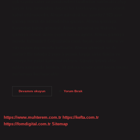
çok sayıda satıcı ve perakendeci tarafından satılmakta olup
birçok kişi tarafından değerli bir koleksiyon parçası olarak
kabul edilmektedir. Alman gümüşü kaç ayardır? 925 ayar
gümüş olarak da adlandırılan gümüş, Alman gümüşü,
Karendag kabile gümüşü, Alpaka gümüşü ve Meksika
gümüşü olmak üzere çeşitli türlere ayrılır. Alman gümüşü
nerede kullanılır? Çoğunlukla çatal, bıçak, sofra takımı ve
süs eşyası yapımında kullanılır. Alman gümüşü ne ile
parlar? Bir tabağa 2 veya 3 yemek kaşığı sirke dökün ve
sirkeye bir paket karbonat ekleyin. Gümüş ürünü elde
edilen karışımda bırakın. 30 dakika içinde çatal bıçak takımı
parlamaya başlayacaktır.…
Alman
Devamını okuyun
Yorum Bırak
Gümüş
Ne
Demek
https://www.muhterem.com.tr
https://kefta.com.tr
https://fomdigital.com.tr
Sitemap