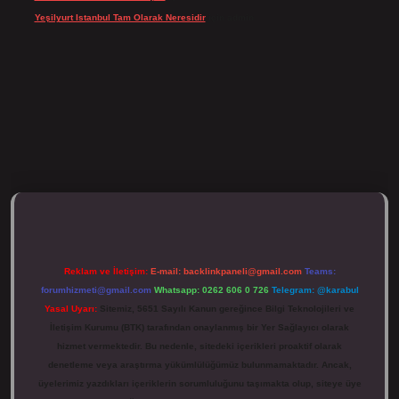
Yeşilyurt Istanbul Tam Olarak Neresidir
için
admin
tulipbett.net/
Reklam ve İletişim:
E-mail:
backlinkpaneli@gmail.com
Teams:
forumhizmeti@gmail.com
Whatsapp: 0262 606 0 726
Telegram: @karabul
Yasal Uyarı:
Sitemiz, 5651 Sayılı Kanun gereğince Bilgi Teknolojileri ve
İletişim Kurumu (BTK) tarafından onaylanmış bir Yer Sağlayıcı olarak
hizmet vermektedir. Bu nedenle, sitedeki içerikleri proaktif olarak
denetleme veya araştırma yükümlülüğümüz bulunmamaktadır. Ancak,
üyelerimiz yazdıkları içeriklerin sorumluluğunu taşımakta olup, siteye üye