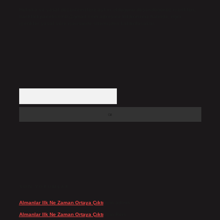
Hukuka ve yasal düzenlemelere aykırı olduğunu düşündüğünüz içerikleri,
backlinkpanelicomtr@gmail.com
adresine bildirmeniz halinde, ilgili
içerikler yasal süre içerisinde sitemizden kaldırılacaktır.
Arama
SON YORUMLAR
Almanlar Ilk Ne Zaman Ortaya Çıktı
için
admin
Almanlar Ilk Ne Zaman Ortaya Çıktı
için
Reis