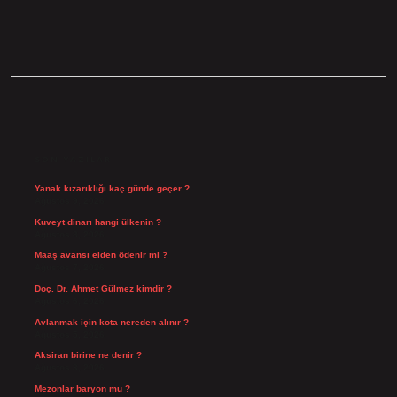
SIDEBAR
SON YAZILAR
Yanak kızarıklığı kaç günde geçer ?
Ağustos 9, 2026
Kuveyt dinarı hangi ülkenin ?
Ağustos 8, 2026
Maaş avansı elden ödenir mi ?
Ağustos 7, 2026
Doç. Dr. Ahmet Gülmez kimdir ?
Ağustos 6, 2026
Avlanmak için kota nereden alınır ?
Ağustos 5, 2026
Aksiran birine ne denir ?
Ağustos 3, 2026
Mezonlar baryon mu ?