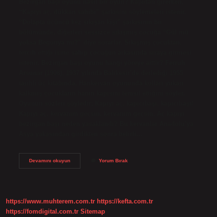
Bezirgan başı oyunu nasıl bir oyun? Kapıdan girerken,
“Kapıyı aç, dükkan sahibi” şarkısını söylemeleri istenir.
“Dolapta üçüncü kez sıkışan kişi” şarkısının bir
bölümünde, diğerleri sessizce sıkışmış çocuğa “Gül mü
yoksa Begonya mı?” diye sorarlar. Sıkışmış çocuktan,
tercih ettiği isme sahip çocuğun arkasında sıraya girmesi
istenir. Bezirgan başı oyunu hangi yöreye aittir? Ferruh
Arsunar (1908), 1937 yılında Balıkesir’de derlediği 1955
tarihli üç kitabında, Hankervan oyununda kolları yukarı
kalkmış çocukların hanın kapısını temsil ettiğini söyler.
Oyunun sözleri şöyledir; Kapıyı aç, kapıcıbaşı, kapıcıbaşı/
Kapıyı aç, kervanım geçsin, kervanım geçsin. Aç kapıyı
bezirgan başı neden yasaklandı? Bu kervanlar Anadolu’ya
Asya yakasından girdikten sonra belirli…
Bezirgan
Devamını okuyun
Yorum Bırak
Nasıl
Bir
Oyun
https://www.muhterem.com.tr
https://kefta.com.tr
https://fomdigital.com.tr
Sitemap