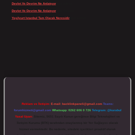
Devlet Ve Devrim Ne Anlatıyor
için
admin
Devlet Ve Devrim Ne Anlatıyor
için
Gülcan
Yeşilyurt Istanbul Tam Olarak Neresidir
için
admin
ulipbett.net/
Reklam ve İletişim:
E-mail:
backlinkpaneli@gmail.com
Teams:
forumhizmeti@gmail.com
Whatsapp: 0262 606 0 726
Telegram: @karabul
Yasal Uyarı:
Sitemiz, 5651 Sayılı Kanun gereğince Bilgi Teknolojileri ve
İletişim Kurumu (BTK) tarafından onaylanmış bir Yer Sağlayıcı olarak
hizmet vermektedir. Bu nedenle, sitedeki içerikleri proaktif olarak