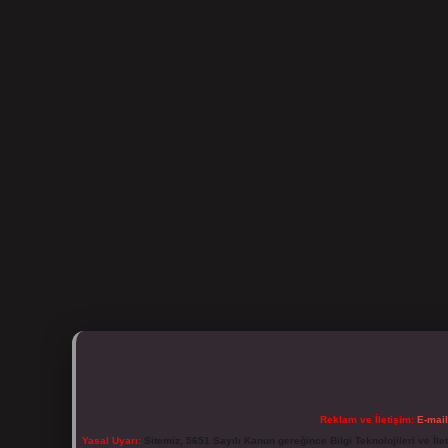
Reklam ve İletişim:
E-mai
Yasal Uyarı:
Sitemiz, 5651 Sayılı Kanun gereğince Bilgi Teknolojileri ve İl