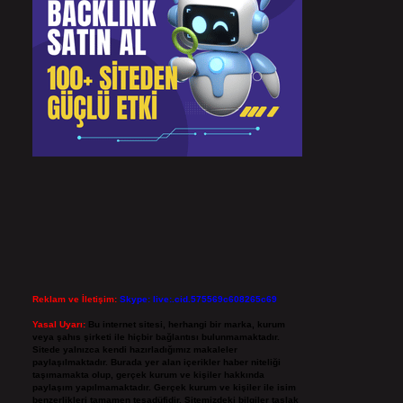
Reklam ve İletişim:
Skype: live:.cid.575569c608265c69
Yasal Uyarı:
Bu internet sitesi, herhangi bir marka, kurum
veya şahıs şirketi ile hiçbir bağlantısı bulunmamaktadır.
Sitede yalnızca kendi hazırladığımız makaleler
paylaşılmaktadır. Burada yer alan içerikler haber niteliği
taşımamakta olup, gerçek kurum ve kişiler hakkında
paylaşım yapılmamaktadır. Gerçek kurum ve kişiler ile isim
benzerlikleri tamamen tesadüfidir. Sitemizdeki bilgiler taslak