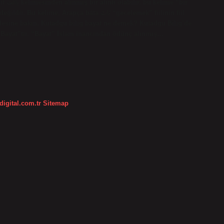
 “bir
Arapça bāta بَاتَ “gecelemek” fiilinin fiil
makalesine bakın. Kutadgu bilig bayat ne demek? Kutadgu Bilig’de
ri “Bayat”tır. “Bayat” İslam inancından ödünç alınmış…
digital.com.tr
Sitemap