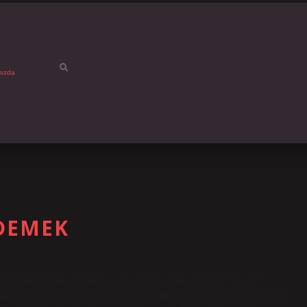
mızda
 DEMEK
kçedeki anlamı müreffeh, aslında zengindir. “Bayat” “bayat”
ellikle yanlışlıkla “bayat” olarak telaffuz edilir. veya durum. Bayat