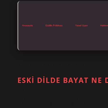
Anasayfa
Gizlilik Politikası
Yasal Uyarı
Hakkı
ETIKET:
ABLA ESKI DILDE NE DEMEK
ESKI DILDE BAYAT NE
Tarih: Eylül 28, 2024
Eski Türkçede bayat ne demek? “Bayat” kelimesinin Eski Tür
anlamına gelir, tazeliği kaybolmuştur ve ifade edildiğinde gen