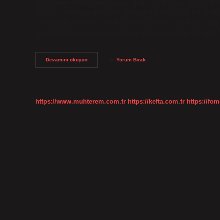
kelimesinin kökü nedir? bayat – İngilizce Sözlük. Arapça bāˀit بائت kelimesinden alınmış bir alıntı olabilir, bu kelime
gecede” anlamına gelen byt kökünden gelir; ancak bu kesin değildir. Bu kelime, 
biçimindeki aktif fiil sıfatıdır. Daha fazla bilgi için beyit 
Tanrı’yı ​​ifade etmek için en sık kullanılan sözcüklerden bi
Eski
Devamını okuyun
Yorum Bırak
Dilde
Bayat
Ne
Demek
https://www.muhterem.com.tr
https://kefta.com.tr
https://fom