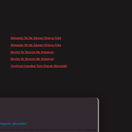
SON YORUMLAR
Almanlar Ilk Ne Zaman Ortaya Çıktı
için
admin
Almanlar Ilk Ne Zaman Ortaya Çıktı
için
Reis
Devlet Ve Devrim Ne Anlatıyor
için
admin
Devlet Ve Devrim Ne Anlatıyor
için
Gülcan
Yeşilyurt Istanbul Tam Olarak Neresidir
için
admin
elegram: @karabul
denle, sitedeki içerikleri proaktif olarak denetleme veya araştırma