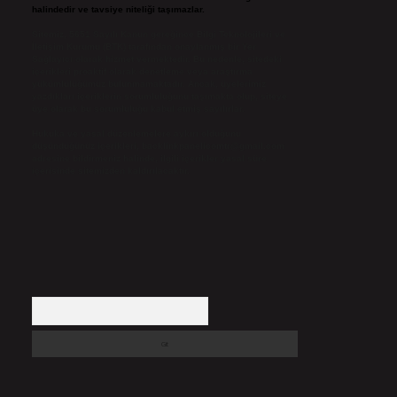
halindedir ve tavsiye niteliği taşımazlar.
Sitemiz, 5651 Sayılı Kanun gereğince Bilgi Teknolojileri ve
İletişim Kurumu (BTK) tarafından onaylanmış bir Yer
Sağlayıcı olarak hizmet vermektedir. Bu nedenle, sitedeki
içerikleri proaktif olarak denetleme veya araştırma
yükümlülüğümüz bulunmamaktadır. Ancak, üyelerimiz
yazdıkları içeriklerin sorumluluğunu taşımakta olup, siteye
üye olarak bu sorumluluğu kabul etmiş sayılırlar.
Hukuka ve yasal düzenlemelere aykırı olduğunu
düşündüğünüz içerikleri,
backlinkpanelicomtr@gmail.com
adresine bildirmeniz halinde, ilgili içerikler yasal süre
içerisinde sitemizden kaldırılacaktır.
Arama