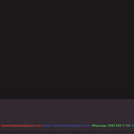
l:
backlinkpaneli@gmail.com
Teams:
forumhizmeti@gmail.com
Whatsapp: 0262 606 0 726
T
etişim Kurumu (BTK) tarafından onaylanmış bir Yer Sağlayıcı olarak hizmet vermektedir. Bu ne