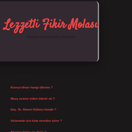
Lezzetli Fikir Molası
Hayatına tat katan kısa hikayeler!
SIDEBAR
https://tulipbett.net/
SON YAZILAR
Kuveyt dinarı hangi ülkenin ?
Ağustos 8, 2026
Maaş avansı elden ödenir mi ?
Ağustos 7, 2026
Doç. Dr. Ahmet Gülmez kimdir ?
Ağustos 6, 2026
Avlanmak için kota nereden alınır ?
Ağustos 5, 2026
Aksiran birine ne denir ?