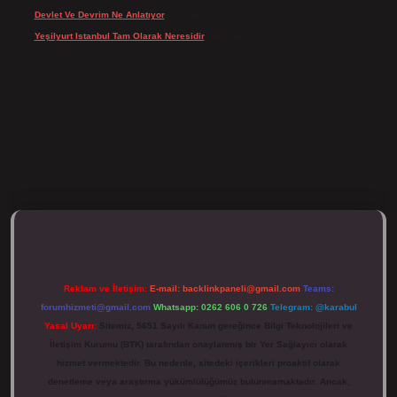
Devlet Ve Devrim Ne Anlatıyor
için
Gülcan
Yeşilyurt Istanbul Tam Olarak Neresidir
için
admin
ulipbett.net/
Reklam ve İletişim:
E-mail:
backlinkpaneli@gmail.com
Teams:
forumhizmeti@gmail.com
Whatsapp: 0262 606 0 726
Telegram: @karabul
Yasal Uyarı:
Sitemiz, 5651 Sayılı Kanun gereğince Bilgi Teknolojileri ve
İletişim Kurumu (BTK) tarafından onaylanmış bir Yer Sağlayıcı olarak
hizmet vermektedir. Bu nedenle, sitedeki içerikleri proaktif olarak
denetleme veya araştırma yükümlülüğümüz bulunmamaktadır. Ancak,