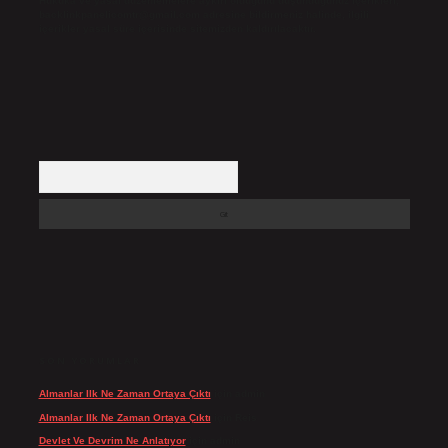
Hukuka ve yasal düzenlemelere aykırı olduğunu düşündüğünüz içerikleri,
backlinkpanelicomtr@gmail.com
adresine bildirmeniz halinde, ilgili
içerikler yasal süre içerisinde sitemizden kaldırılacaktır.
Arama
SON YORUMLAR
Almanlar Ilk Ne Zaman Ortaya Çıktı
için
admin
Almanlar Ilk Ne Zaman Ortaya Çıktı
için
Reis
Devlet Ve Devrim Ne Anlatıyor
için
admin