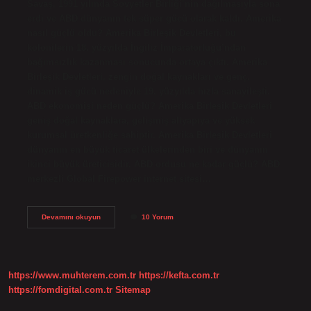
Savaş, 1991 yılında Sovyetler Birliği’nin dağılmasıyla sona
erdi ve ABD dünyanın tek süper gücü olarak kaldı. Amerika
nasıl güçlü oldu? Amerika Birleşik Devletleri, bu
kolonilerin 18. yüzyılda İngiliz İmparatorluğu’ndan
bağımsızlık kazanması sonucunda ortaya çıktı. Amerika
Birleşik Devletleri, zengin doğal kaynakları ve genç,
dinamik iş gücü nedeniyle 19. yüzyılda hızla sanayileşti.
ABD ekonomisi neden güçlü? Amerika Birleşik Devletleri
geniş doğal kaynaklara, gelişmiş altyapıya ve yüksek
kurumsal üretkenliğe sahiptir. Amerika Birleşik Devletleri
dünyanın en büyük ticaret ülkelerinden biri ve dünyanın
ikinci büyük üreticisidir. ABD ordusu ne kadar güçlü? ABD
merkezli Global Firepower internet sitesi…
Amerika
Devamını okuyun
10 Yorum
Nasil
Guclendi
https://www.muhterem.com.tr
https://kefta.com.tr
https://fomdigital.com.tr
Sitemap