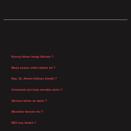
SIDEBAR
SON YAZILAR
Kuveyt dinarı hangi ülkenin ?
Ağustos 8, 2026
Maaş avansı elden ödenir mi ?
Ağustos 7, 2026
Doç. Dr. Ahmet Gülmez kimdir ?
Ağustos 6, 2026
Avlanmak için kota nereden alınır ?
Ağustos 5, 2026
Aksiran birine ne denir ?
Ağustos 3, 2026
Mezonlar baryon mu ?
Temmuz 29, 2026
W31 kaç beden ?
Temmuz 29, 2026