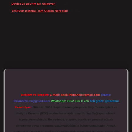
Devlet Ve Devrim Ne Anlatıyor
için
Gülcan
Yeşilyurt Istanbul Tam Olarak Neresidir
için
admin
tulipbett.net/
Reklam ve İletişim:
E-mail:
backlinkpaneli@gmail.com
Teams:
forumhizmeti@gmail.com
Whatsapp: 0262 606 0 726
Telegram: @karabul
Yasal Uyarı:
Sitemiz, 5651 Sayılı Kanun gereğince Bilgi Teknolojileri ve
İletişim Kurumu (BTK) tarafından onaylanmış bir Yer Sağlayıcı olarak
hizmet vermektedir. Bu nedenle, sitedeki içerikleri proaktif olarak
denetleme veya araştırma yükümlülüğümüz bulunmamaktadır. Ancak,
üyelerimiz yazdıkları içeriklerin sorumluluğunu taşımakta olup, siteye üye