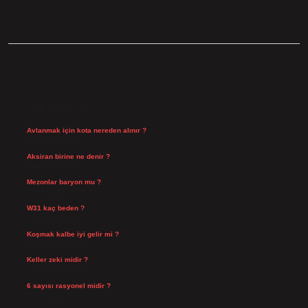
SIDEBAR
SON YAZILAR
Avlanmak için kota nereden alınır ?
Ağustos 5, 2026
Aksiran birine ne denir ?
Ağustos 3, 2026
Mezonlar baryon mu ?
Temmuz 29, 2026
W31 kaç beden ?
Temmuz 29, 2026
Koşmak kalbe iyi gelir mi ?
Temmuz 27, 2026
Keller zeki midir ?
Temmuz 25, 2026
6 sayısı rasyonel midir ?
Temmuz 24, 2026