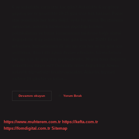
6 ay askerlikte çarşı izni kaç gün? Askerlikte 6 ay görev
yapmış bir er genellikle 10-15 gün izne hak kazanır. Pazar
izni genellikle her hafta değil, ayda bir verilir. Bu izinlerin
ayrıntıları, askerlik hizmetinin yapıldığı birimin
politikalarına ve birim komutanının takdirine bağlı olarak
değişebilir. 6 ay askerlikte kaç gün izin var 2024? Er ve
erbaşlara, hizmetlerinin ilk altı ayı için her ay bir gün izin
verilirken, ikinci altı ayına devam edenlere, hizmetlerinin
her ayı için iki gün izin verilmektedir. 30 gün hava değişimi
askerlikten düşer mi? Öncelikle iklim değişikliği Alman
askerlik hizmetinizi kısaltmayacaktır. Askerlik hizmeti
sadece 10 gündür ve kalan…
Askerlikte
Devamını okuyun
Yorum Bırak
Çarşı
Izinleri
Düşecek
Mi
https://www.muhterem.com.tr
https://kefta.com.tr
https://fomdigital.com.tr
Sitemap