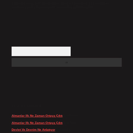
backlinkpanelicomtr@gmail.com
adresine bildirmeniz halinde, ilgili
içerikler yasal süre içerisinde sitemizden kaldırılacaktır.
Arama
SON YORUMLAR
Almanlar Ilk Ne Zaman Ortaya Çıktı
için
admin
Almanlar Ilk Ne Zaman Ortaya Çıktı
için
Reis
Devlet Ve Devrim Ne Anlatıyor
için
admin