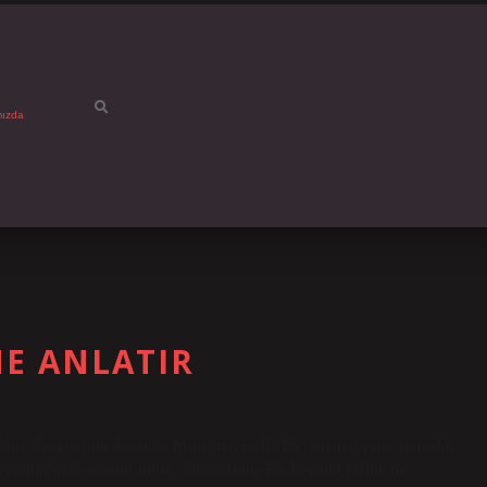
mızda
NE ANLATIR
ödünç değerlerine dayanan Protestan ya da Batı medeniyetinin maddi
rlığı gösteren bir bilinç şaheseridir. Tek boyutlu kişilik ne