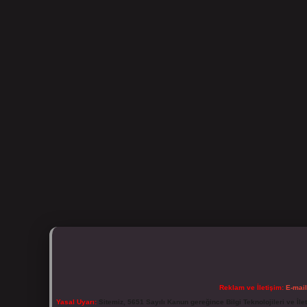
Reklam ve İletişim:
E-mai
Yasal Uyarı:
Sitemiz, 5651 Sayılı Kanun gereğince Bilgi Teknolojileri ve İl