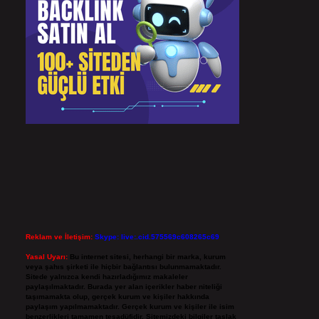
Reklam ve İletişim:
Skype: live:.cid.575569c608265c69
Yasal Uyarı:
Bu internet sitesi, herhangi bir marka, kurum
veya şahıs şirketi ile hiçbir bağlantısı bulunmamaktadır.
Sitede yalnızca kendi hazırladığımız makaleler
paylaşılmaktadır. Burada yer alan içerikler haber niteliği
taşımamakta olup, gerçek kurum ve kişiler hakkında
paylaşım yapılmamaktadır. Gerçek kurum ve kişiler ile isim
benzerlikleri tamamen tesadüfidir. Sitemizdeki bilgiler taslak