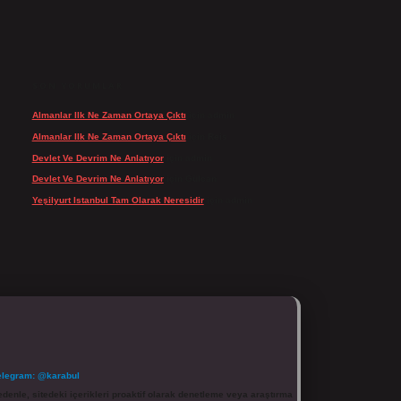
SON YORUMLAR
Almanlar Ilk Ne Zaman Ortaya Çıktı
için
admin
Almanlar Ilk Ne Zaman Ortaya Çıktı
için
Reis
Devlet Ve Devrim Ne Anlatıyor
için
admin
Devlet Ve Devrim Ne Anlatıyor
için
Gülcan
Yeşilyurt Istanbul Tam Olarak Neresidir
için
admin
elegram: @karabul
denle, sitedeki içerikleri proaktif olarak denetleme veya araştırma