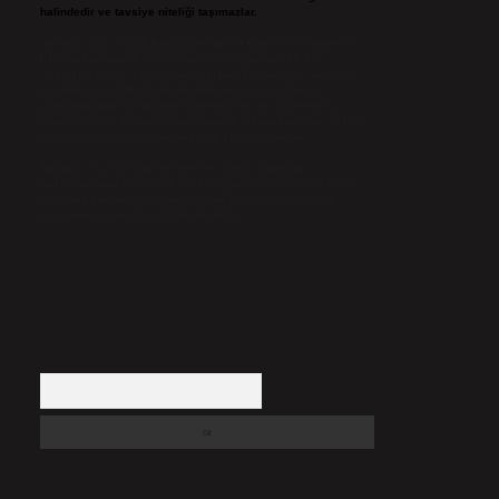
halindedir ve tavsiye niteliği taşımazlar.
Sitemiz, 5651 Sayılı Kanun gereğince Bilgi Teknolojileri ve
İletişim Kurumu (BTK) tarafından onaylanmış bir Yer
Sağlayıcı olarak hizmet vermektedir. Bu nedenle, sitedeki
içerikleri proaktif olarak denetleme veya araştırma
yükümlülüğümüz bulunmamaktadır. Ancak, üyelerimiz
yazdıkları içeriklerin sorumluluğunu taşımakta olup, siteye
üye olarak bu sorumluluğu kabul etmiş sayılırlar.
Hukuka ve yasal düzenlemelere aykırı olduğunu
düşündüğünüz içerikleri,
backlinkpanelicomtr@gmail.com
adresine bildirmeniz halinde, ilgili içerikler yasal süre
içerisinde sitemizden kaldırılacaktır.
Arama