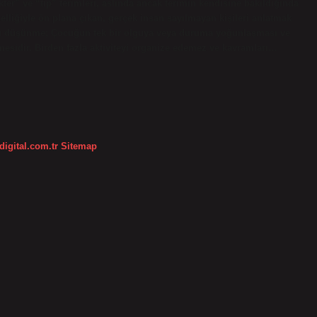
ter” ve “tip” terimleri, aslında ancak terimin kendisine bakıldığında
elliğiyle ön plana çıkan, gerçek insan sayılmayan kişileri anlatmak
tlu düşünme; Çocuğun tek bir olguya veya duruma yoğunlaşması ve
kmesidir. Birden fazla aktiviteyi organize edemez ve kavramları…
digital.com.tr
Sitemap