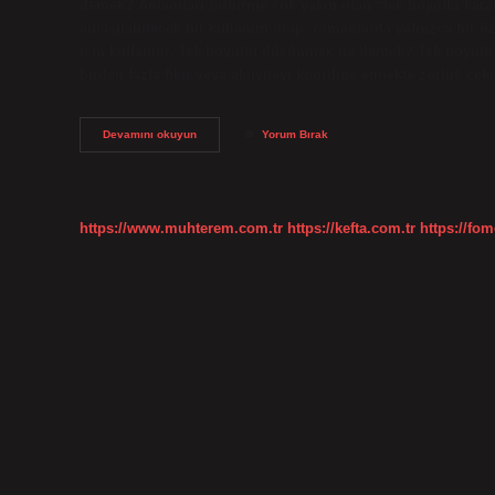
demek? Anlamları birbirine çok yakın olan “tek boyutlu karak
anlaşılabilecek bir kullanım olup, romanlarda yalnızca bir öz
için kullanılır. Tek boyutlu düşünmek ne demek? Tek boyu
birden fazla fikir veya aktiviteyi koordine etmekte zorluk çe
Tek
Devamını okuyun
Yorum Bırak
Boyutlu
Insan
Ne
Anlatır
https://www.muhterem.com.tr
https://kefta.com.tr
https://fom