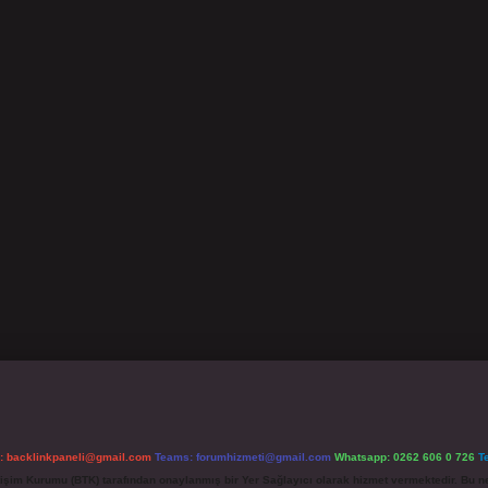
l:
backlinkpaneli@gmail.com
Teams:
forumhizmeti@gmail.com
Whatsapp: 0262 606 0 726
T
etişim Kurumu (BTK) tarafından onaylanmış bir Yer Sağlayıcı olarak hizmet vermektedir. Bu ne