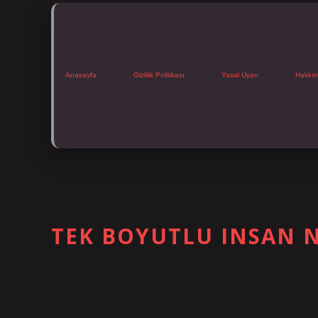
Anasayfa
Gizlilik Politikası
Yasal Uyarı
Hakkı
ETIKET:
3 BOYUTLU NE ANLAMA GELIR
TEK BOYUTLU INSAN 
Tarih: Kasım 26, 2024
Tek boyutlu insan ne anlatıyor? Tek Boyutlu İnsan, tarihin 
refahıyla bağdaşmayan ahlaki yoksulluğu ve medeniyetsiz uyga