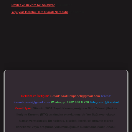
Devlet Ve Devrim Ne Anlatıyor
için
Gülcan
Yeşilyurt Istanbul Tam Olarak Neresidir
için
admin
ulipbett.net/
Reklam ve İletişim:
E-mail:
backlinkpaneli@gmail.com
Teams:
forumhizmeti@gmail.com
Whatsapp: 0262 606 0 726
Telegram: @karabul
Yasal Uyarı:
Sitemiz, 5651 Sayılı Kanun gereğince Bilgi Teknolojileri ve
İletişim Kurumu (BTK) tarafından onaylanmış bir Yer Sağlayıcı olarak
hizmet vermektedir. Bu nedenle, sitedeki içerikleri proaktif olarak
denetleme veya araştırma yükümlülüğümüz bulunmamaktadır. Ancak,