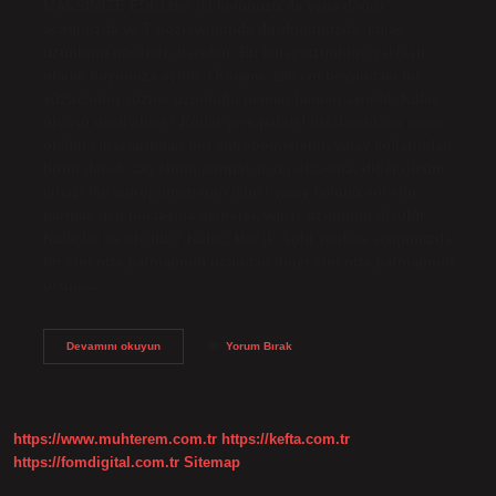
MAKSİMİZE EDİN Her iki kolunuzu da yana doğru
açtığınızda ve T pozisyonunda durduğunuzda, kulaç
uzunluğu görünür olacaktır. Bu kulaç uzunluğu yaklaşık
olarak boyunuza eşittir. Örneğin, 180 cm boyundaki bir
yüzücünün yüzme uzunluğu hemen hemen aynıdır. Kulaç
ölçüsü nasıl alınır? Kollar yere paralel hizalandıktan sonra
ölçüm cihazlarından biri antropometrenin yatay kollarından
birini denek sağ elinin parmak ucu noktasına, diğer ölçüm
cihazı ise antropometrenin ikinci yatay kolunu sol elin
parmak ucu noktasına getirerek vuruş uzunluğu ölçülür.
Kulaçlar ne ölçülür? Kulaç; Her iki kolu yanlara açtığımızda
bir elin orta parmağının ucundan diğer elin orta parmağının
ucuna…
Kulaç
Devamını okuyun
Yorum Bırak
Ölçüsü
Nedir
https://www.muhterem.com.tr
https://kefta.com.tr
https://fomdigital.com.tr
Sitemap