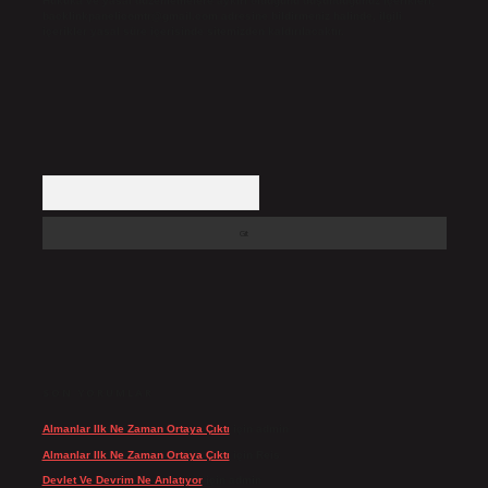
Hukuka ve yasal düzenlemelere aykırı olduğunu düşündüğünüz içerikleri,
backlinkpanelicomtr@gmail.com
adresine bildirmeniz halinde, ilgili
içerikler yasal süre içerisinde sitemizden kaldırılacaktır.
Arama
SON YORUMLAR
Almanlar Ilk Ne Zaman Ortaya Çıktı
için
admin
Almanlar Ilk Ne Zaman Ortaya Çıktı
için
Reis
Devlet Ve Devrim Ne Anlatıyor
için
admin