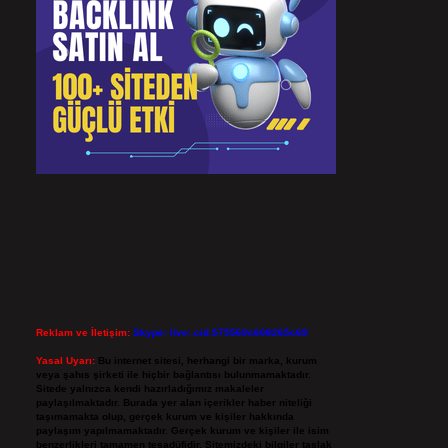
Reklam ve İletişim:
Skype: live:.cid.575569c608265c69
Yasal Uyarı:
Bu internet sitesi, herhangi bir marka, kurum
veya şahıs şirketi ile hiçbir bağlantısı bulunmamaktadır.
Sitede yalnızca kendi hazırladığımız makaleler
paylaşılmaktadır. Burada yer alan içerikler haber niteliği
taşımamakta olup, gerçek kurum ve kişiler hakkında
paylaşım yapılmamaktadır. Gerçek kurum ve kişiler ile isim
benzerlikleri tamamen tesadüfidir. Sitemizdeki bilgiler taslak