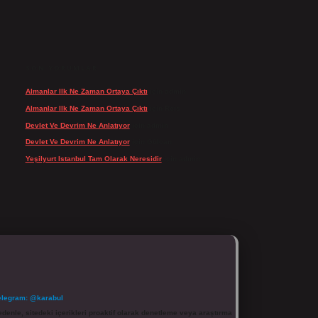
SON YORUMLAR
Almanlar Ilk Ne Zaman Ortaya Çıktı
için
admin
Almanlar Ilk Ne Zaman Ortaya Çıktı
için
Reis
Devlet Ve Devrim Ne Anlatıyor
için
admin
Devlet Ve Devrim Ne Anlatıyor
için
Gülcan
Yeşilyurt Istanbul Tam Olarak Neresidir
için
admin
elegram: @karabul
denle, sitedeki içerikleri proaktif olarak denetleme veya araştırma