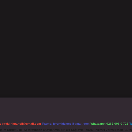
l:
backlinkpaneli@gmail.com
Teams:
forumhizmeti@gmail.com
Whatsapp: 0262 606 0 726
T
etişim Kurumu (BTK) tarafından onaylanmış bir Yer Sağlayıcı olarak hizmet vermektedir. Bu ne