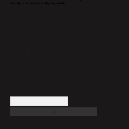
halindedir ve tavsiye niteliği taşımazlar.
Sitemiz, 5651 Sayılı Kanun gereğince Bilgi Teknolojileri ve
İletişim Kurumu (BTK) tarafından onaylanmış bir Yer
Sağlayıcı olarak hizmet vermektedir. Bu nedenle, sitedeki
içerikleri proaktif olarak denetleme veya araştırma
yükümlülüğümüz bulunmamaktadır. Ancak, üyelerimiz
yazdıkları içeriklerin sorumluluğunu taşımakta olup, siteye
üye olarak bu sorumluluğu kabul etmiş sayılırlar.
Hukuka ve yasal düzenlemelere aykırı olduğunu
düşündüğünüz içerikleri,
backlinkpanelicomtr@gmail.com
adresine bildirmeniz halinde, ilgili içerikler yasal süre
içerisinde sitemizden kaldırılacaktır.
Arama