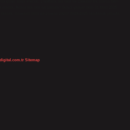
 günü sona erecek. 1 haftalık ara tatil ne zaman? İlk arama tatili
a olacak. İkinci ara tatil ne zaman? İkinci yarıyıl tatili 31 Mart 2025
erecek. Sömestr tatili ne zaman 2024? 2024-2025 akademik yılında,
digital.com.tr
Sitemap