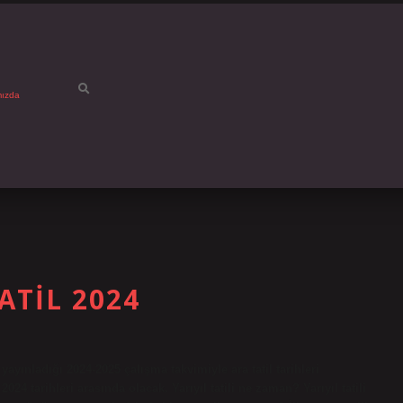
mızda
TIL 2024
yınladığı 2024-2025 çalışma takvimiyle ara tatil tarihleri ​​
24 tarihleri ​​arasında olacak. Yarıyıl tatili ne zaman? Yarıyıl tatili