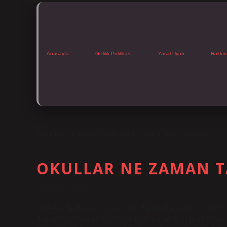
Anasayfa
Gizlilik Politikası
Yasal Uyarı
Hakkı
ETIKET:
1 HAFTALIK ARA TATIL NE ZAMAN
OKULLAR NE ZAMAN TA
Tarih: Aralık 3, 2024
2024 Ara Tatiller ne zaman? Milli Eğitim Bakanlığı’nın (MEB) ya
duyuruldu. Buna göre; Okullarda ilk yarıyıl tatili 11-15 Kasım 20