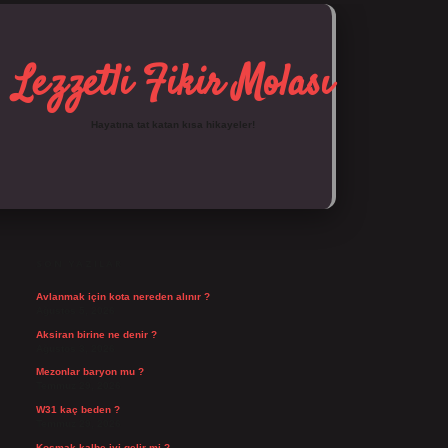
Lezzetli Fikir Molası
Hayatına tat katan kısa hikayeler!
SIDEBAR
https://tulipbett.net/
SON YAZILAR
Avlanmak için kota nereden alınır ?
Ağustos 5, 2026
Aksiran birine ne denir ?
Ağustos 3, 2026
Mezonlar baryon mu ?
Temmuz 29, 2026
W31 kaç beden ?
Temmuz 29, 2026
Koşmak kalbe iyi gelir mi ?