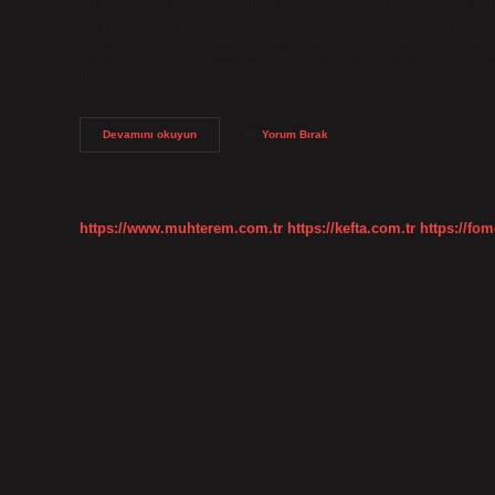
20 Ocak 2025 Pazartesi günü başlayacak ve 31 Ocak 2025 Cuma
ne zaman? İlk yarıyıl tatili 11-15 Kasım 2024 tarihleri ​​arasınd
Pazartesi günü başlayacak ve 4 Nisan 2025 Cuma günü sona 
ilk…
Okullar
Devamını okuyun
Yorum Bırak
Ne
Zaman
Tatil
2024
https://www.muhterem.com.tr
https://kefta.com.tr
https://fom