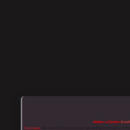
Reklam ve İletişim:
E-mai
Yasal Uyarı:
Sitemiz, 5651 Sayılı Kanun gereğince Bilgi Teknolojileri ve İl