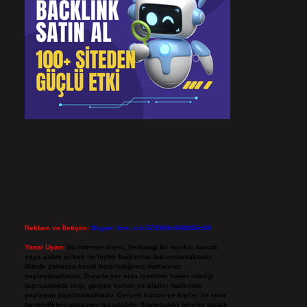
Reklam ve İletişim:
Skype: live:.cid.575569c608265c69
Yasal Uyarı:
Bu internet sitesi, herhangi bir marka, kurum
veya şahıs şirketi ile hiçbir bağlantısı bulunmamaktadır.
Sitede yalnızca kendi hazırladığımız makaleler
paylaşılmaktadır. Burada yer alan içerikler haber niteliği
taşımamakta olup, gerçek kurum ve kişiler hakkında
paylaşım yapılmamaktadır. Gerçek kurum ve kişiler ile isim
benzerlikleri tamamen tesadüfidir. Sitemizdeki bilgiler taslak