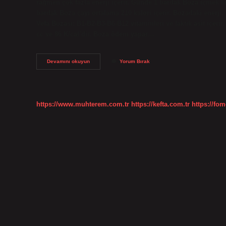
rağmen çok fazla enerji içerir. Günde 1 bardak Boza içmek ki
bardak Boza çayı ortalama 210 kalori içerir. Bozadaki enerji, 
Vefa Bozası: B1-B2-B3-B6-B12 vitaminleri ve laktik asit içerir
cc ve 86 K/cal’dir. Boza ödem yapar…
1
Devamını okuyun
Yorum Bırak
Kase
Boza
Kaç
Kalori
https://www.muhterem.com.tr
https://kefta.com.tr
https://fom