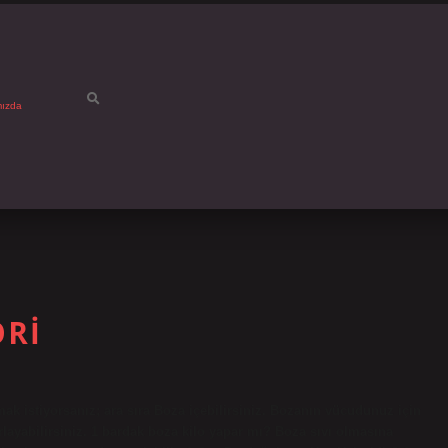
mızda
ORI
mak istiyorsanız; ara sıra Boza içebilirsiniz. Bozanın vücudunuz için
rlayabilirsiniz. 1 bardak boza kilo yapar mı? Boza sıvı olmasına