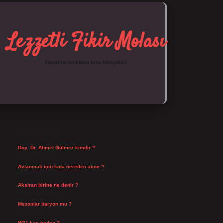
Lezzetli Fikir Molası
Hayatına tat katan kısa hikayeler!
SIDEBAR
https://tulipbett.net/
SON YAZILAR
Doç. Dr. Ahmet Gülmez kimdir ?
Ağustos 6, 2026
Avlanmak için kota nereden alınır ?
Ağustos 5, 2026
Aksiran birine ne denir ?
Ağustos 3, 2026
Mezonlar baryon mu ?
Temmuz 29, 2026
W31 kaç beden ?