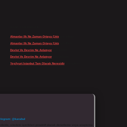
SON YORUMLAR
Almanlar Ilk Ne Zaman Ortaya Çıktı
için
admin
Almanlar Ilk Ne Zaman Ortaya Çıktı
için
Reis
Devlet Ve Devrim Ne Anlatıyor
için
admin
Devlet Ve Devrim Ne Anlatıyor
için
Gülcan
Yeşilyurt Istanbul Tam Olarak Neresidir
için
admin
elegram: @karabul
denle, sitedeki içerikleri proaktif olarak denetleme veya araştırma