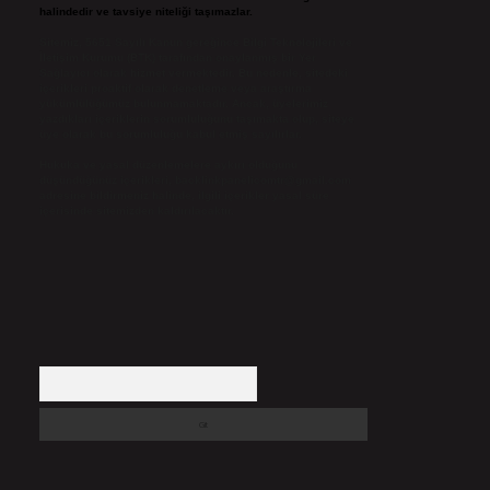
halindedir ve tavsiye niteliği taşımazlar.
Sitemiz, 5651 Sayılı Kanun gereğince Bilgi Teknolojileri ve
İletişim Kurumu (BTK) tarafından onaylanmış bir Yer
Sağlayıcı olarak hizmet vermektedir. Bu nedenle, sitedeki
içerikleri proaktif olarak denetleme veya araştırma
yükümlülüğümüz bulunmamaktadır. Ancak, üyelerimiz
yazdıkları içeriklerin sorumluluğunu taşımakta olup, siteye
üye olarak bu sorumluluğu kabul etmiş sayılırlar.
Hukuka ve yasal düzenlemelere aykırı olduğunu
düşündüğünüz içerikleri,
backlinkpanelicomtr@gmail.com
adresine bildirmeniz halinde, ilgili içerikler yasal süre
içerisinde sitemizden kaldırılacaktır.
Arama