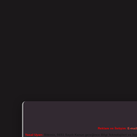
Reklam ve İletişim:
E-mai
Yasal Uyarı:
Sitemiz, 5651 Sayılı Kanun gereğince Bilgi Teknolojileri ve İl