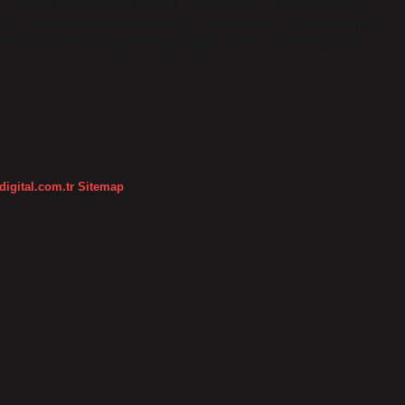
lo almanıza yardımcı olabilir. 1 Çay Bardağı boza Kaç Kaloridir? 1
içerdiği karbonhidratlardan gelir. 1 bardak vefa boza kaç kaloridir?
. Gluten içermez. Çölyak hastaları kullanabilir. Bir bardak Boza 200
digital.com.tr
Sitemap