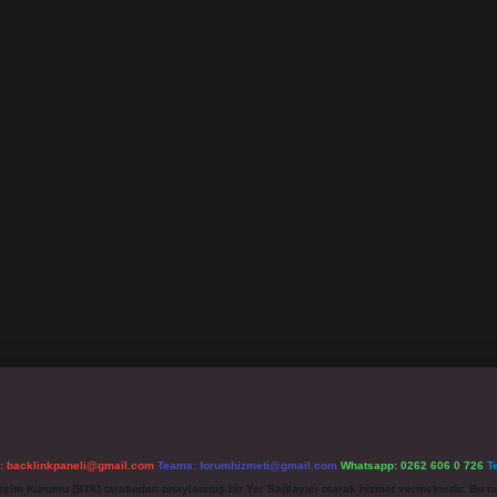
l:
backlinkpaneli@gmail.com
Teams:
forumhizmeti@gmail.com
Whatsapp: 0262 606 0 726
T
etişim Kurumu (BTK) tarafından onaylanmış bir Yer Sağlayıcı olarak hizmet vermektedir. Bu ne