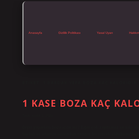
Anasayfa
Gizlilik Politikası
Yasal Uyarı
Hakkı
ETIKET:
1 BARDAK VEFA BOZA KAÇ KALORIDIR
1 KASE BOZA KAÇ KAL
Tarih: Aralık 1, 2024
Diyet yaparken boza içilir mi? Eğer çok zayıfsanız ve kilo al
faydalı ve vitamin açısından zengin bir içecek olduğunu hatı