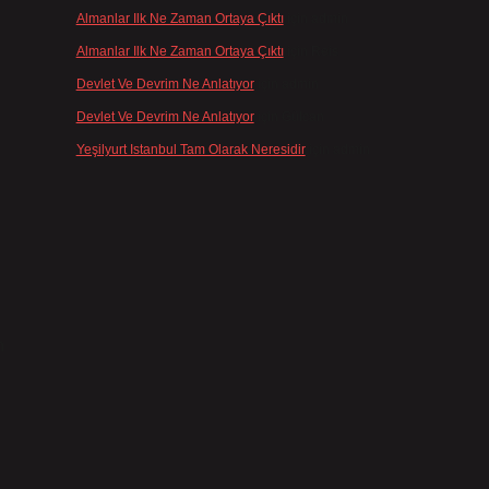
Almanlar Ilk Ne Zaman Ortaya Çıktı
için
admin
Almanlar Ilk Ne Zaman Ortaya Çıktı
için
Reis
Devlet Ve Devrim Ne Anlatıyor
için
admin
Devlet Ve Devrim Ne Anlatıyor
için
Gülcan
Yeşilyurt Istanbul Tam Olarak Neresidir
için
admin
n