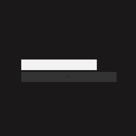
düşündüğünüz içerikleri,
backlinkpanelicomtr@gmail.com
adresine bildirmeniz halinde, ilgili içerikler yasal süre
içerisinde sitemizden kaldırılacaktır.
Arama
SON YORUMLAR