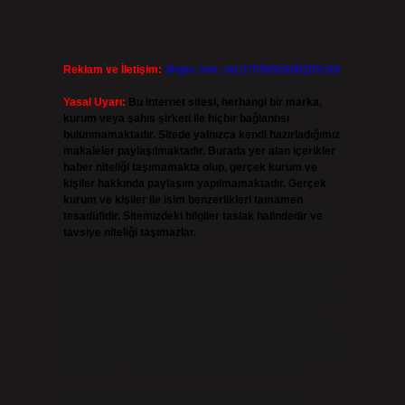
Reklam ve İletişim:
Skype: live:.cid.575569c608265c69
Yasal Uyarı:
Bu internet sitesi, herhangi bir marka,
kurum veya şahıs şirketi ile hiçbir bağlantısı
bulunmamaktadır. Sitede yalnızca kendi hazırladığımız
makaleler paylaşılmaktadır. Burada yer alan içerikler
haber niteliği taşımamakta olup, gerçek kurum ve
kişiler hakkında paylaşım yapılmamaktadır. Gerçek
kurum ve kişiler ile isim benzerlikleri tamamen
tesadüfidir. Sitemizdeki bilgiler taslak halindedir ve
tavsiye niteliği taşımazlar.
Sitemiz, 5651 Sayılı Kanun gereğince Bilgi Teknolojileri
ve İletişim Kurumu (BTK) tarafından onaylanmış bir Yer
Sağlayıcı olarak hizmet vermektedir. Bu nedenle, sitedeki
içerikleri proaktif olarak denetleme veya araştırma
yükümlülüğümüz bulunmamaktadır. Ancak, üyelerimiz
yazdıkları içeriklerin sorumluluğunu taşımakta olup, siteye
üye olarak bu sorumluluğu kabul etmiş sayılırlar.
Hukuka ve yasal düzenlemelere aykırı olduğunu