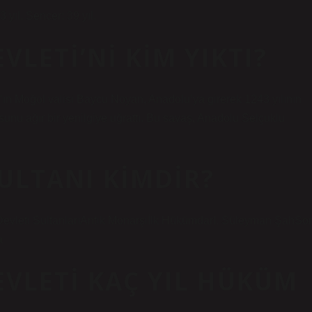
 yıl. Sencer: 39 yıl.
LETI’NI KIM YIKTI?
ın Moğol valisi Baycu Noyan, Anadolu’ya girerek 1243 yılının
u ağır bir yenilgiye uğrattı. Bu savaş, Anadolu Selçuklu
ULTANI KIMDIR?
 Devleti SultanlarıAntik Monarşiİlk HükümdarI. Süleyman ŞahSo
a
VLETI KAÇ YIL HÜKÜM