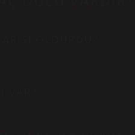
KAÇ OĞLU VARDIR?
KARISI ÖLDÜRDÜ?
likşah’ın 27 Şubat 1092 veya 25 Şubat 1093’te Semerkant
rlenerek öldürüldüğünü ve Marand’da babası Alparslan’ın yanına
I VAR?
n, Melikşah’tan sonra tahta geçen en büyük oğlu ve veliahtı
 kızı vardır. O da Selçuklu ailesinden gelmektedir.