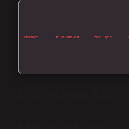
Anasayfa
Gizlilik Politikası
Yasal Uyarı
H
MELIKŞAHIN KAÇ 
Tarih: Aralık 28, 2024