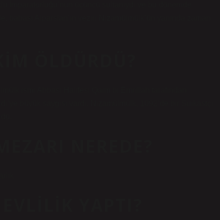
nde, babası Alparslan’ın veziri Nizamülmülk’ün yanında zaman
KIM ÖLDÜRDÜ?
mülk ismi Abbasi Halifesi Qaim bi Emrillah tarafından
di’ye büyük saygısı vardı. Nizamülmülk, 1092’de bir Suikastçı
ldü.
MEZARI NEREDE?
rlık
EVLILIK YAPTI?