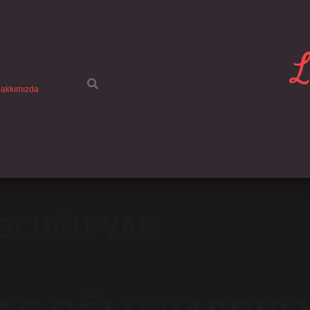
L
akkımızda
ÇOCUĞU VAR