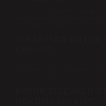
ANADOLU SELÇUKLU DEVLETİ Kutalmışoğlu Süleymanşâ
Mes’ud (1116-1155)Sultan II. Kılıç Arslan (1155-1192)
1220)I. Alaaddin Keykûbâd (1220-1237)II. Gıyaseddi
ALPARSLAN BÜYÜK 
KIMDIR?
Büyük Selçuklu Devleti’nin kurucularından Horasan val
olan Alp Arslan, bu devletin kuruluş döneminin zor şar
yılları arasında vermektedir.
BÜYÜK SELÇUKLU DE
HÜKÜMDARI KIMDIR