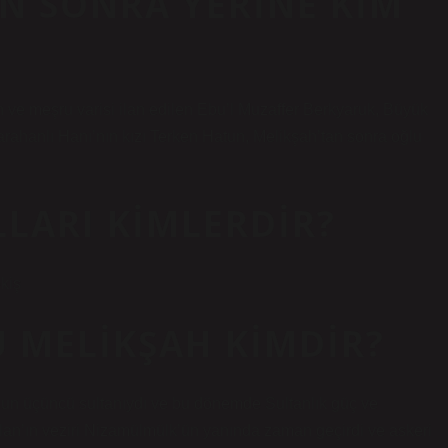
N SONRA YERINE KIM
ve meşru varisi ilan edilen Ebu’l Muzaffer Berkyaruk, Büyük
Karahanlı Hanı’nın kızı Terken Hatun, Melikşah’tan sonra oğlu
LARI KIMLERDIR?
kiş
 MELIKŞAH KIMDIR?
slan’ın veziri Nizamülmülk’ün yanında zaman geçirdi ve askeri