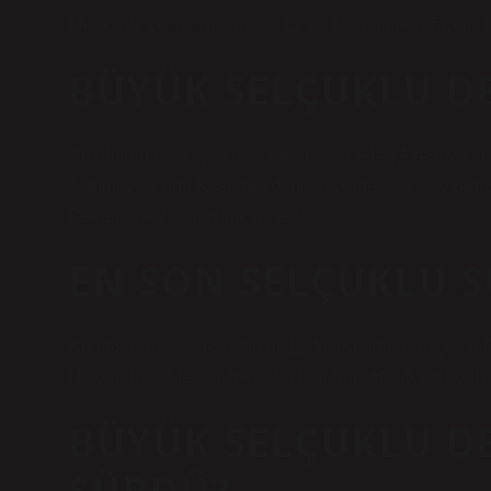
Melikşah: 20 yıl. Berkjaruk: 12 yıl. Muhammed Tapar: 13
BÜYÜK SELÇUKLU DEV
Anadolu’daki olayları yakından takip eden Azerbaycan’
Temmuz ayında Kösedağ denilen yerde Selçuklu ordusun
Devleti’nin yıkılmasına yol açtı.
EN SON SELÇUKLU S
Anadolu Selçuklu Sultanları ListesiAnadolu Selçuklu
HükümdarII. MesudÜnvanSultan, Şah, Han5 satır dah
BÜYÜK SELÇUKLU DE