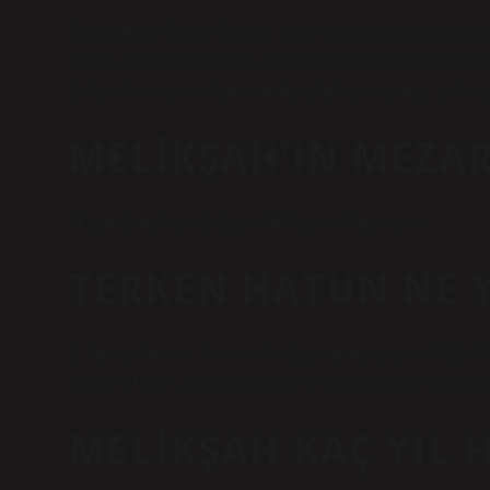
Bu nedenle Sultan Sencer, diğer Selçuklu sultanlarında
eşinin ölümünden sonra siyasi nedenlerle Gürcü Kralı I
Sultan Sencer’in ölümü nedeniyle kısa sürmüş, çok uz
MELIKŞAH’IN MEZAR
Nizamülmülk’ün türbesi. Melikşah / Mezar yeri
TERKEN HATUN NE Y
2. Terken Hatun, Karahanlı ailesine mensuptu. Oğlu Ma
Terken Hatun, devlet hazinesinin kapılarını sonuna kad
MELIKŞAH KAÇ YIL