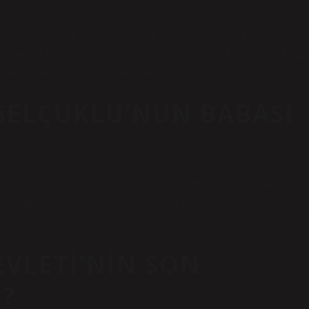
h Dönemi (1077-1086)I. Kılıç Arslan (1092-1107)Sultan I.
I. Gıyaseddin Keyhüsrev (1192-1211)I. İzzeddin Keykâvus (1211-
n Keyhüsrev (1237-1246)Daha fazla ürün…
SELÇUKLU’NUN BABASI
isi Çağrı Bey’in oğlu, Selçuklu Sultanı Tuğrul Bey’in yeğeni
tlarında büyümüştür. Çeşitli kaynaklar doğum tarihini 1029-1032
VLETI’NIN SON
?