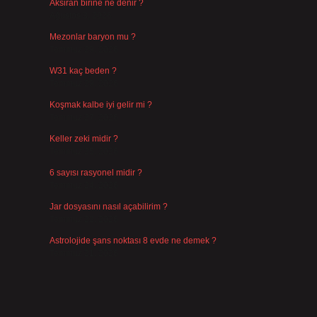
Aksiran birine ne denir ?
Ağustos 3, 2026
Mezonlar baryon mu ?
Temmuz 29, 2026
W31 kaç beden ?
Temmuz 29, 2026
Koşmak kalbe iyi gelir mi ?
Temmuz 27, 2026
Keller zeki midir ?
Temmuz 25, 2026
6 sayısı rasyonel midir ?
Temmuz 24, 2026
Jar dosyasını nasıl açabilirim ?
Temmuz 23, 2026
Astrolojide şans noktası 8 evde ne demek ?
Temmuz 21, 2026