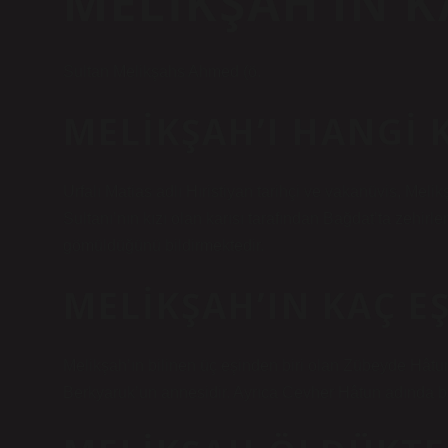
MELIKŞAH’IN 
Sultan Melikşahs Ahmed (ö.
MELIKŞAH’I HANGI 
Urfalı Matias adlı Hıristiyan tarihçi ve vakanüvis, Me
Sultanı’nın kızı olan karısı tarafından Bağdat’ta zehi
gömüldüğünü bildirmektedir.
MELIKŞAH’IN KAÇ EŞ
Melikşah’ın bilinen üç eşinden biri olan Zübeyde Hâtu
Berkyaruk’un annesidir. Ayrıca Cevher Hâtun adında bir