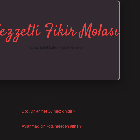
ezzetli Fikir Molası
Hayatına tat katan kısa hikayeler!
SIDEBAR
https://tulipbe
SON YAZILAR
Doç. Dr. Ahmet Gülmez kimdir ?
Ağustos 6, 2026
Avlanmak için kota nereden alınır ?
Ağustos 5, 2026