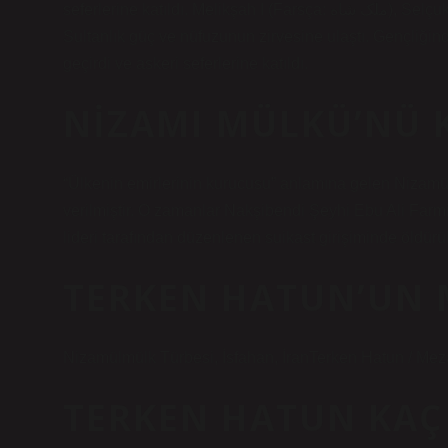
seferlerine katıldı. Melikşah I (Farsça: ملک شاه), Selçuklu İmparatorluğu’nun üçüncü sultanıydı ve bu dönemde
Sultanlık güç ve nüfuzunun zirvesine ulaştı. Gençliği
geçirdi ve askeri seferlerine katıldı.
NIZAMI MÜLKÜ’NÜ 
“Ülkenin emirlerinin kurucusu” anlamına gelen Nizamül
verilmiştir. O zamanlar Nakşibendi Şeyhi Ebu Ali Farmi
lideri tarafından düzenlenen suikast girişiminde öldürü
TERKEN HATUN’UN 
Nizamülmülk Türbesi, İsfahan, İranTerken Hatun / Meza
TERKEN HATUN KAÇ 