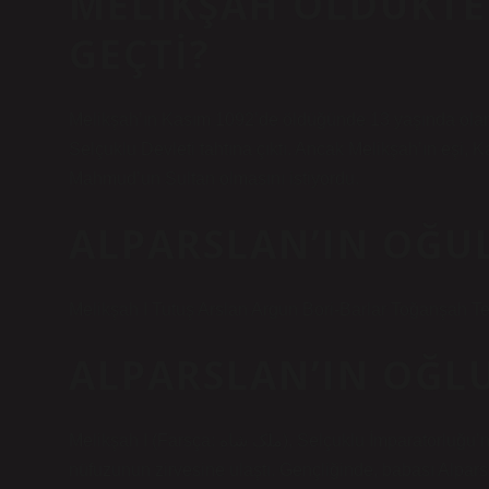
MELIKŞAH ÖLDÜKTE
GEÇTI?
Melikşah’ın Kasım 1092’de öldüğünde 13 yaşında olan 
Selçuklu Devleti tahtına çıktı. Ancak Melikşah’ın eşi, 
Mahmud’un Sultan olmasını istiyordu.
ALPARSLAN’IN OĞUL
Melikşah I Tutuş Arslan Argun Bori-Barlar Toğanşah Te
ALPARSLAN’IN OĞLU
Melikşah I (Farsça: ملک شاه), Selçuklu İmparatorluğu’nun üçüncü sultanıydı ve bu dönemde Sultanlık güç ve
nüfuzunun zirvesine ulaştı. Gençliğinde, babası Alpar