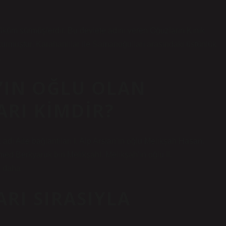
üküm sürmüşlerdir. Bu devlete adını veren Oğuzların Kınık
urmuştur. Karahanlılar ile Samanoğulları arasındaki üstünlük
.
’IN OĞLU OLAN
RI KIMDIR?
dı Aile bağlantıları I. Alp Arslan’ın oğlu Melikşah Hasan.
Berkyaruk bin MelikşahI. Melikşah’ın oğlu II.
r daha
RI SIRASIYLA